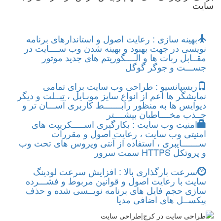
سایت
بهینه سازی : رعایت اصول و استاندارهای برنامه
نویسی در جهت بهبود و بهینه شدن وب ســــایت در
مقــابل ربات ها و الــــگوریتم های جدید موتور
جســـت و جوگر گوگل
ریسپانسیو : طراحی وب سایت برای تمامی
نمایشگر ها اعم از انواع سایز موبـایل ، تبــلت و دیگر
دیوایس ها به منظور رابـــــــط کاربری آســـان تر و
جــذب مخــــاطبان بیشــــتر
امنیت وب سایت : بکارگیری اســـــکریپت های
امنیتی وب سایت ، رعایت اصول و مقررات
ســـــــایبری ، استفاده از آنتی ویروس های تحت وب
و پروتکل HTTPS سمت سرور
سرعت بارگذاری بالا : افزایش سرعت لودینگ
سایت با رعایت اصول و قوانین مربوط و فشـــرده
سازی حجم فایل های برنامه نویــسی شده و حذف
پیکســل های اضافی مدیا