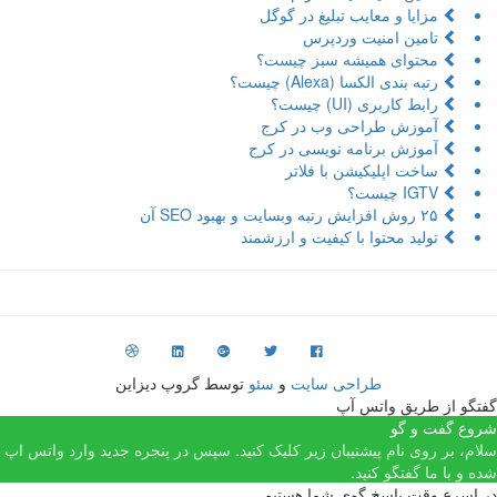
مزایا و معایب تبلیغ در گوگل
تامین امنیت وردپرس
محتوای همیشه سبز چیست؟
رتبه بندی الکسا (Alexa) چیست؟
رابط کاربری (UI) چیست؟
آموزش طراحی وب در کرج
آموزش برنامه نویسی در کرج
ساخت اپلیکیشن با فلاتر
IGTV چیست؟
۲۵ روش افزایش رتبه وبسایت و بهبود SEO آن
تولید محتوا با کیفیت و ارزشمند
طراحی سایت
و
سئو
توسط گروپ دیزاین
فتگو از طریق واتس آپ
روع گفت و گو
لام، بر روی نام پیشتیبان زیر کلیک کنید. سپس در پنجره جدید وارد واتس اپ
ده و با ما گفتگو کنید.
ر اسرع وقت پاسخ گوی شما هستیم