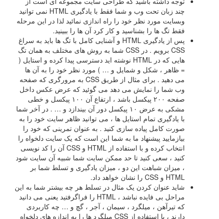
توجه داشته باشید که طراحی سایت مجموعه ای است از
چند زبان تحت وب و شما فقط با یادگیری HTML نمی توانید
وبسایت مورد نظر خود را راه اندازی نمائید لذا در این مرحله
فقط تگ ها را بشناسید و کار کرد آن ها را ببینید.
پس از یادگیری HTML و آشنایی کامل با تگ ها باید به سراغ
CSS برویم . در CSS شما به روش های مختلف به همان تگ
هایی که در HTML نوشته اید دسترسی پیدا کرده و استایل (
= ظاهر ، شکل و شمایل و … ) مورد نظر خود را به آن ها
می دهید . برای مثال از طریق CSS به مرورگری که صفحه
وب شما را نمایش می دهد می گوئید که عرض عکس داخل
صفحه ۲۰۰ پیکسل باشد ، ارتفاع آن ۱۰۰ پیکسل و خطی
مشکی به عرض ۱۰ پیکسل دور آن بیندازد و … . در آخر شما
با یادگیری تمام استایل ها ، می توانید ظاهر سایت خود را به
صورت کامل پیاده سازی کنید . به عنوان تمرینی که خود را
بیازمایید پیشنهاد ما به شما این است که یک سایت دلخواه را
انتخاب کرده و با استفاده از HTML و CSS آن را کد نویسی
کنید ، سعی کنید تا حد ممکن سایت شما شبیه آن سایت شود
، میزان شباهت این دو ، میزان یادگیری و تسلط شما بر
HTML و CSS را نشان خواهد داد.
شاید عنوان کردن یک مثال در تسلط هر چه بیشتر شما به این
مراحل بی فایده نباشد ، HTML را فراگرفتید یعنی می دانید
که تیرآهن ، میلگرد ، سیمان ، آجر ، گچ و … چه کاربردی
دارند ، با استفاده از CSS میلگرد ها را به اندازه های دلخواه