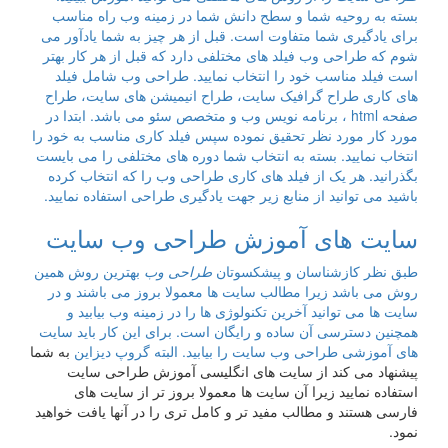
ه روحیه شما و سطح دانش شما در زمینه وب راه مناسب
ادگیری شما متفاوت است. قبل از هر چیز به شما یادآور می
 طراحی وب فیلد های مختلفی دارد که قبل از هر کار بهتر
لد مناسب خود را انتخاب نمایید. طراحی وب شامل فیلد
اری طراح گرافیک سایت، طراح انیمیشن های سایت، طراح
صفحه html ، برنامه نویس وب و متخصص سئو می باشد. ابتدا در
ار مورد نظر تحقیق نموده سپس فیلد کاری مناسب به خود را
 نمایید. بسته به انتخاب شما دوره های مختلفی را می بایست
ید. هر یک از فیلد های کاری طراحی وب را که انتخاب کرده
می توانید از منابع زیر جهت یادگیری طراحی استفاده نمایید.
ت های آموزش طراحی وب سایت
ظر کازشناسان و پیشکسوتان
طراحی وب
بهترین روش همین
 باشد زیرا مطالب سایت ها معمولا بروز می باشند و در
ا می توانید آخرین تکنولوژی ها را در زمینه وب بیابید و
 دسترسی آن ساده و رایگان است. برای این کار باید سایت
وزشی طراحی وب سایت را بیابید. البته
گروپ دیزاین
به شما
اد می کند از سایت های انگلیسی آموزش طراحی سایت
ه نمایید زیرا آن سایت ها معمولا بروز تر از سایت های
هستند و مطالب مفید تر و کامل تری را در آنها یافت خواهید