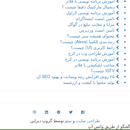
زش برنامه نویسی با فلاتر
یتال مارکتینگ دقیقا چیست ؟
زش برنامه نویسی لاراول
ین امنیت اینستاگرام
یا و معایب تبلیغ در گوگل
ین امنیت وردپرس
توای همیشه سبز چیست؟
بندی الکسا (Alexa) چیست؟
 کاربری (UI) چیست؟
وزش طراحی وب در کرج
زش برنامه نویسی در کرج
ت اپلیکیشن با فلاتر
ید محتوا با کیفیت و ارزشمند
طراحی سایت
و
سئو
توسط گروپ دیزاین
ریق واتس آپ