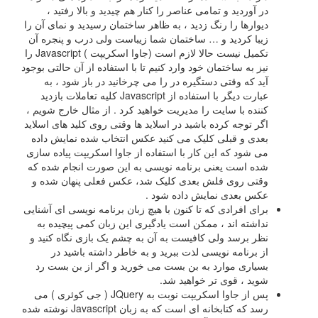
در آوردید و تمامی عناصر را کنار هم چیدید و بالا رفتید ،
دیوارها را رنگ زدید ، به ظاهر ساختمان رسیدید و نمای آن را
زیبا کردید و … ساختمان شما زیباست ولی درب و پنجره آن
تکمیل نیست حالا لازم است (جاوا اسکریپت ) Javascript را
نیز به ساختمان خود وارد کنیم تا با استفاده از آن حالتی بوجود
آید که وقتی دستگیره در را می چرخانید در باز شود ، به
عبارت دیگر با استفاده از Javascript کلیه تعاملات بازدید
کننده با سایت را مدیریت خواهید کرد . از مثال خارج شویم ،
اگر توجه کرده باشید در اسلاید ها وقتی روی کلید های اسلاید
بعدی و قبلی کلیک می کنید عکس انتخاب شده نمایش داده
می شود که این کار با استفاده از جاوا اسکریپت پیاده سازی
شده است یعنی برنامه نویسی به این صورت انجام شده که
وقتی روی فلش بعدی کلیک شد، عکس فعلی پنهان شده و
عکس بعدی نمایش داده شود .
برای افرادی که تا کنون با هیچ زبان برنامه نویسی ای آشنایی
نداشته اند ، ممکن است یادگیری این زبان کمی پیچیده به
نظر برسد ولی کافیست به آن به چشم یک بازی نگاه کنید و
از برنامه نویسی لذت ببرید و به خاطر داشته باشید در
بسیاری موارد به بن بست می خورید و اگر از بن بست رد
شوید ، قوی تر خواهید شد.
پس از جاوا اسکریپت نوبت به JQuery ( جی کوئری ) می
رسد که کتابخانه ای است که به زبان Javascript نوشته شده