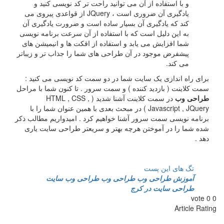
و با استفاده از آن می توانید راحت تر کد نویسی کنید و
یادگیری آن ضروری است ، JQuery از قواعدی پیروی می
کند که یادگیری آن بسیار ساده است و ضرورت یادگیری آن
به این دلیل است که با استفاده از آن سرعت برنامه نویسی
شما افزایش می یابد و استفاده از افکت ها و انیمیشن های
پیشفرض موجود در آن طراحی های شما را جذاب تر و زیباتر
می کند.
اه اندازی یک سایت شما در دو سمت کد نویسی می کنید :
اینت ( بازدید کننده ) و سمت سرور . تا کنون شما با مراحل
ی وب
در سمت کلاینت آشنا شدید ( HTML , CSS ,
Javascript , JQuery ) در مبحث بعدی با همین عنوان شما را با
 نویسی سمت سرور آشنا خواهیم کرد . امیدواریم مطالب ذکر
ا را در آموختن هرچه بهتر و سریعتر طراحی سایت یاری
گ های این پست
موزش طراحی وب
طراحی وب
طراحی وب سایت
راحی سایت در کرج
Artic