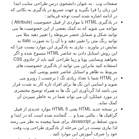
صفحات وب . به عنوان دانشجوی درس طراحی سایت ابتدا
این زبان را فرا بگیرید و جهت تسریع در یادگیری به نکاتی که
در ادامه اشاره شده است توجه فرمائید :
در یادگیری HTML با مواردی از قبیل خصوصیت (Attribute )
مواجه می شوید که به کمک بعضی از این خصوصیت ها می
توانید شکل و شمایل عنصر مربوطه را تغییر دهید مثلا می
توانید رنگ متن را تغییر دهید و یا آن را به صورت italic به
نمایش در بیاورید ، نیازی به یادگیری این موارد نیست چرا که
این روش استایل دادن به عناصر HTML منسوخ شده و اگر
بخواهید وبسایتی پویا و زیبا طراحی کنید باید از جادوی CSS
استفاده کنید بنابراین می توانید از یادگیری خصوصیت های
مربوط به ظاهر و استایل عناصر چشم پوشی کنید.
در HTML شما با تعداد زیادی تگ ( برچسب ) روبرو می
شوید و اسامی این تگ ها برای افراد تازه کار به شدت فرار
می باشد لذا گردآوری این تگ ها به همراه توضیح مختصری
در مورد عملکرد آن می تواند شما در به خاطر سپردن آن
کمک نماید.
در نسخه جدید HTML یعنی HTML 5 موارد جدیدی از قبیل
گرافیک ها ، مالتی مدیا و … گنجانده شده است که در ابتدا و
بدون تسلط بر Javascript برای شما پیچیده به نظر می رسد
لذا نیازی نیست در این مرحله از یادگیری طراحی وب وقت
خود را صرف آموزش این موارد کنید .