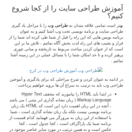
زش طراحی سایت را از کجا شروع
؟
ست تمامی علاقه مندان به
طراحی وب
را با مراحل یاد گیری
سایت و برنامه نویسی تحت وب آشنا کنیم و به عنوان
 نویس هایی که این راه را قبل از شما طی کرده اند شما را از
 نشیب های این راه لذت بخش آگاه نمائیم ، تلاش ما بر این
 از عنوان کردن مباحث مربوط به تاریخچه و مبانی تئوری
کرده و تا حد امکان شما را با مسائل عملی در این زمینه آشنا
.
مه به عنوان کردن و شرح مراحلی که برای یادگیری و آموختن
وب باید به ترتیب به سراغ آن ها بروید خواهیم پرداخت :
در ابتدا باید HTML را بیاموزید که مخفف Hyper Text
Markup Language ( زبان نشانه گذاری ابر متنی ) می باشد
، آنچه در این زبان اهمیت دارد این است که HTML یک زبان
برنامه نویسی نیست بلکه یک زبان نشانه گذاری است ، شما
با استفاده از این زبان به مرورگر می فهمانید کدام قسمت از
برنامه شما یک پاراگراف است ، کجا جدول است ، کجا
عکس است و به همین ترتیب در مورد سایر عناصر موجود در