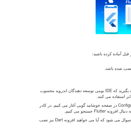
ز قبل آماده کرده باشید:
پس از نصب چند افزونه سبک شما می‌ توانید از اندروید استودیو بهره بگیرید که IDE بومی توسعه ‌دهندگان اندروید محسوب
تر استفاده می‌ کنند.
کار خود را با باز کردن اندروید استودیو و انتخاب گزینه Configure > Plugins در صفحه خوشامد گویی آغاز می‌ کنیم. در کادر
زمانی که افزونه را یافتید دکمه Install را بزنید. در این زمان از شما سوال می ‌شود که آیا می‌ خواهید افزونه Dart نیز نصب