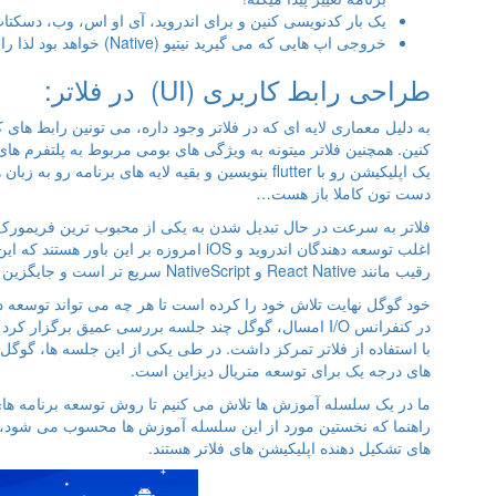
یک بار کدنویسی کنین و برای اندروید، آی او اس، وب، دسکت
خروجی اپ هایی که می گیرید نیتیو (Native) خواهد بود لذا راندمانش بالاست.
طراحی رابط کاربری (UI) در فلاتر:
به دلیل معماری لایه ای که در فلاتر وجود داره، می تونین رابط های
دست تون کاملا باز هست…
فلاتر به سرعت در حال تبدیل شدن به یکی از محبوب ‌ترین فریمورک ‌
اغلب توسعه‌ دهندگان اندروید و iOS امروزه بر
رقیب مانند React Native و NativeScript سریع‌ تر است و جایگزین مطمئن ‌تری برای سال‌ های آتی محسوب می ‌شود.
خود گوگل نهایت تلاش خود را کرده است تا هر چه می ‌تواند توسعه‌ د
در کنفرانس I/O امسال، گوگل چند جلسه بررسی عمیق برگزار
با استفاده از فلاتر تمرکز داشت. در طی یکی از این جلسه ‌ها، گوگل ا
های درجه یک برای توسعه متریال دیزاین است.
ما در یک سلسله آموزش‌ ها تلاش می‌ کنیم تا روش توسعه برنامه ‌های
راهنما که نخستین مورد از این سلسله آموزش‌ ها محسوب می‌ شود، بر
‌های تشکیل دهنده اپلیکیشن ‌های فلاتر هستند.