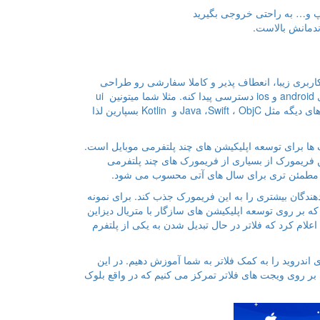
اپ و… به راحتی خروجی بگیرید
 کاربری زیبا، انعطاف پذیر و کاملا سفارشی رو طراحی
کنین. همچنین فلاتر میتونه به ویژگی های بومی مربوط به پلتفرم های android و ios دسترسی پیدا کنه. مثلا شما میتونین ui
یک اپلیکیشن رو با flutter بنویسین و بقیه لایه های برنامه رو به زبان های دیگه مثل Java ،Swift ، ObjC و Kotlin بسپارین لذا
ها برای توسعه اپلیکیشن ‌های چند پلتفرمی موبایل است.
 این باور هستند که این فریمورک از بسیاری از فریمورک ‌های چند پلتفرمی
هندگان بیشتری را به این فریمورک جذب کند. برای نمونه
 کرد که بر روی توسعه اپلیکیشن ‌های سازگار با متریال دیزاین
علام کرد که فلاتر در حال تبدیل شدن به یکی از پلتفرم‌
 اندروید را به کمک فلاتر به شما آموزش دهیم. در این
 روی ویجت‌ های فلاتر تمرکز می ‌کنیم که در واقع بلوک