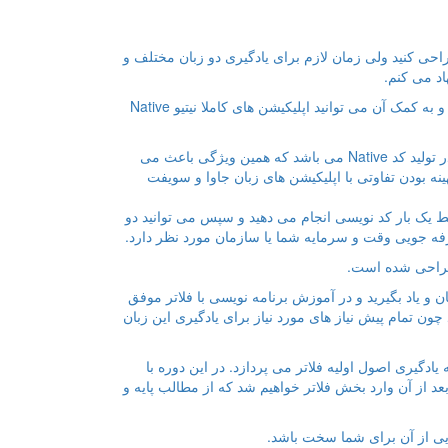
ر دو سیستم عامل اندروید و iOS اپلیکیشن طراحی کنید ولی زمان لازم برای یادگیری دو زبان مختلف و
اد می کنم.
فلاتر ( Flutter ) فریموورکی هست که توسط گوگل ارائه شده است و به کمک آن می توانید اپلیکیشن های کاملا نیتیو Native
تفاوت فلاتر با فریموورک های چند سکویی مثل زامارین و فون گپ در تولید کد Native می باشد که همین ویژگی باعث می
ه بودن تفاوتی با اپلیکیشن های زبان جاوا و سویفت
 یک بار کد نویسی انجام می دهید و سپس می توانید دو
صرفه جویی وقت و سرمایه شما یا سازمان مورد نظر دارد.
 و یاد بگیرید و در آموزش برنامه نویسی با فلاتر موفق
چون تمام پیش نیاز های مورد نیاز برای یادگیری این زبان
ادگیری اصول اولیه فلاتر می پردازد. در این دوره با
د از آن وارد بخش فلاتر خواهیم شد که از مطالب پایه و