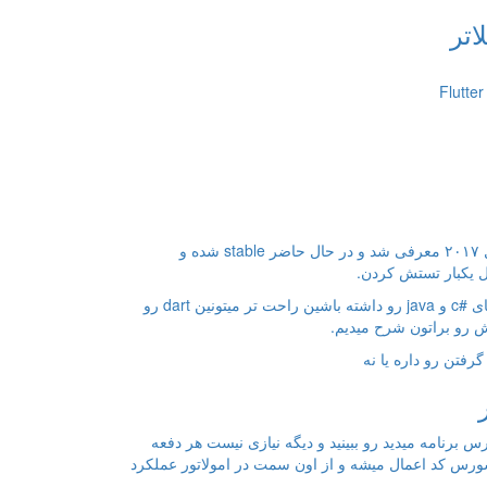
تر
Flutter یک فریمورک متن باز هست که توسط کمپانی گوگل در سال ۲۰۱۷ معرفی شد و در حال حاضر stable شده و
زبان برنامه نویسی فلاتر، دارت هست. اگر تجربه کار کردن با زبان های #c و java رو داشته باشین راحت تر میتونین dart رو
یش رو براتون شرح میدیم.
رس برنامه میدید رو ببینید و دیگه نیازی نیست هر دفعه
سورس کد اعمال میشه و از اون سمت در امولاتور عملکرد