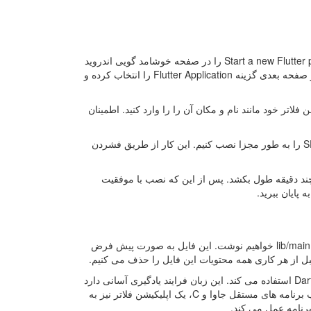
پس از ری‌ استارت کردن اندروید استودیو می توانید یک دکمه Start a new Flutter project را در صفحه خوشامد گویی اندروید
استودیو ببینید. آن را بزنید تا نخستین پروژه فلاتر خود را ایجاد کنید. در صفحه بعدی گزینه Flutter Application را انتخاب کرده و
اتر خود مانند نام و مکان آن را را وارد کنید. اطمینان
افزونه فلاتر به همراه SDK فلاتر ارائه نشده است. از این رو باید SDK را به طور مجزا نصب کنیم. این کار از طریق فشردن
رنتی ‌تان، فرایند نصب SDK ممکن است چند دقیقه طول بکشد. پس از این که نصب با موفقیت
کد خود را درون فایل lib/main.dart خواهیم نوشت. این فایل به صورت پیش ‌فرض
بل از هر کاری همه محتویات این فایل را حذف می ‌کنیم.
همانطور که پیش تر گفته شد فریمورک فلاتر از زبان برنامه‌ نویسی Dart استفاده می‌ کند. این زبان فرایند یادگیری آسانی دارد
و دستور زبان آن مشابه زبان ‌های جاوا و C است. در نتیجه مانند اغلب برنامه‌ های مستقل جاوا و C، یک اپلیکیشن فلاتر نیز به