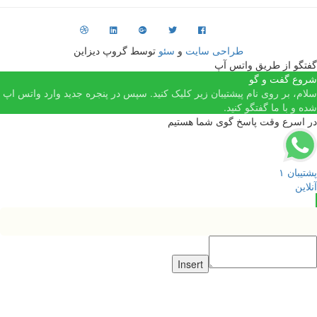
طراحی سایت
و
سئو
توسط گروپ دیزاین
فتگو از طریق واتس آپ
روع گفت و گو
لام، بر روی نام پیشتیبان زیر کلیک کنید. سپس در پنجره جدید وارد واتس اپ
ده و با ما گفتگو کنید.
ر اسرع وقت پاسخ گوی شما هستیم
شتیبان ۱
نلاین
Insert