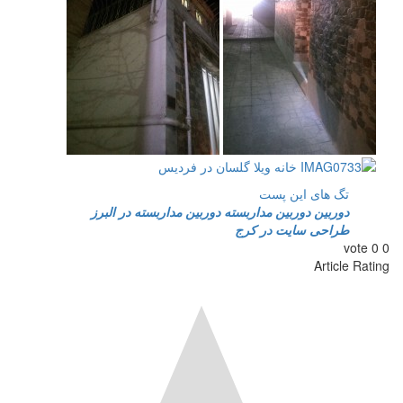
تگ های این پست
دوربين
دوربين مداربسته
دوربين مداربسته در البرز
طراحی سایت در کرج
vote
0
0
Article Rating