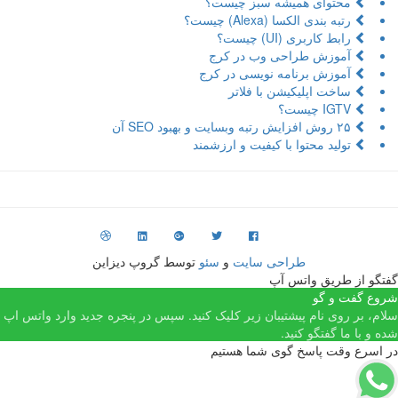
محتوای همیشه سبز چیست؟
رتبه بندی الکسا (Alexa) چیست؟
رابط کاربری (UI) چیست؟
آموزش طراحی وب در کرج
آموزش برنامه نویسی در کرج
ساخت اپلیکیشن با فلاتر
IGTV چیست؟
۲۵ روش افزایش رتبه وبسایت و بهبود SEO آن
تولید محتوا با کیفیت و ارزشمند
طراحی سایت
و
سئو
توسط گروپ دیزاین
فتگو از طریق واتس آپ
روع گفت و گو
لام، بر روی نام پیشتیبان زیر کلیک کنید. سپس در پنجره جدید وارد واتس اپ
ده و با ما گفتگو کنید.
ر اسرع وقت پاسخ گوی شما هستیم