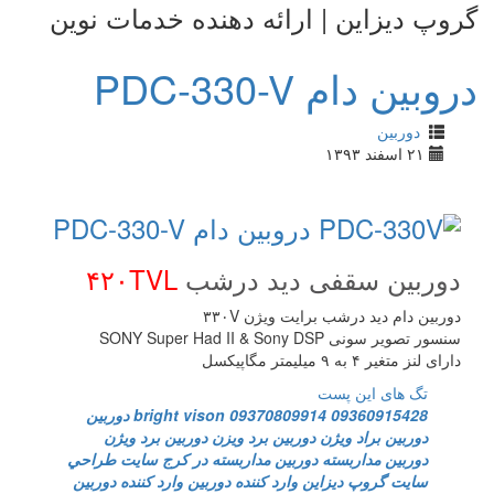
گروپ دیزاین | ارائه دهنده خدمات نوین
دروبین دام PDC-330-V
دوربین
۲۱ اسفند ۱۳۹۳
دوربین
سقفی دید درشب
۴۲۰TVL
دوربین
د
ام دید درشب برایت ویژن
۳۳۰V
سنسور تصویر سونی SONY Super Had II & Sony DSP
دارای
لنز متغیر ۴ به ۹ میلیمتر مگاپیکسل
تگ های این پست
09360915428
09370809914
bright vison
دوربين
دوربين براد ويژن
دوربين برد ويزن
دوربين برد ويژن
دوربين مداربسته
دوربين مداربسته در كرج
سايت
طراحي
سايت
گروپ ديزاين
وارد كننده دوربين
وارد كننده دوربين