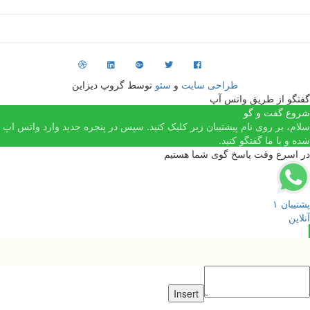
طراحی سایت
و
سئو
توسط گروپ دیزاین
فتگو از طریق واتس آپ
روع گفت و گو
لام، بر روی نام پیشتیبان زیر کلیک کنید. سپس در پنجره جدید وارد واتس اپ
ده و با ما گفتگو کنید.
ر اسرع وقت پاسخ گوی شما هستیم
شتیبان ۱
نلاین
Insert