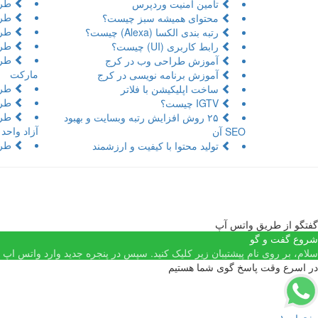
طرا
تامین امنیت وردپرس
طرا
محتوای همیشه سبز چیست؟
طرا
رتبه بندی الکسا (Alexa) چیست؟
طرا
رابط کاربری (UI) چیست؟
طرا
آموزش طراحی وب در کرج
مارکت
آموزش برنامه نویسی در کرج
طرا
ساخت اپلیکیشن با فلاتر
طرا
IGTV چیست؟
طرا
۲۵ روش افزایش رتبه وبسایت و بهبود
آزاد واحد
SEO آن
طرا
تولید محتوا با کیفیت و ارزشمند
گفتگو از طریق واتس آپ
شروع گفت و گو
سلام، بر روی نام پیشتیبان زیر کلیک کنید. سپس در پنجره جدید وارد واتس اپ شد
در اسرع وقت پاسخ گوی شما هستیم