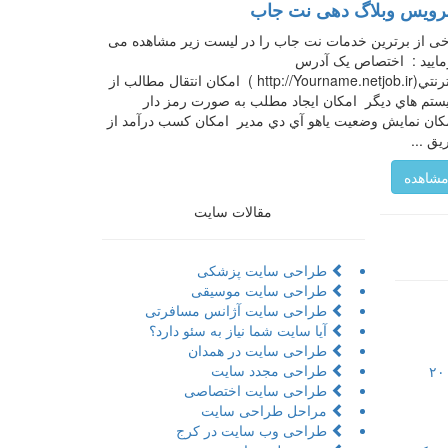
ویس وبلاگ دهی نت جاب
ی از برترین خدمات نت جاب را در لیست زیر مشاهده می
ایید : اختصاص يک آدرس
اينترنتي(http://Yourname.netjob.ir ) امكان انتقال مطالب از
تم هاي ديگر امكان ايجاد مطلب به صورت رمز دار
ان نمايش وضعيت ياهو آي دي مدير امکان کسب درآمد از
ق ...
شاهده
مقالات سایت
طراحی سایت پزشکی
طراحی سایت موسیقی
طراحی سایت آژانس مسافرتی
آیا سایت شما نیاز به سئو دارد؟
طراحی سایت در همدان
طراحی مجدد سایت
تور مجازی به همراه مراحل و ۲۰
طراحی سایت اختصاصی
مراحل طراحی سایت
طراحی وب سایت در کرج