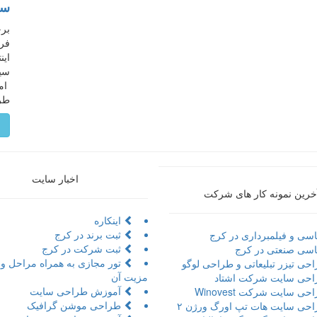
سر
برخ
فرم
سيس
امك
طري
م
اخبار سایت
خرین نمونه کار های شرکت
اینکاره
ثبت برند در کرج
سی و فیلمبرداری در کرج
ثبت شرکت در کرج
سی صنعتی در کرج
حی تیزر تبلیعاتی و طراحی لوگو
مزیت آن
حی سایت شرکت اشتاد
آموزش طراحی سایت
ی سایت شرکت Winovest
طراحی موشن گرافیک
حی سایت هات تپ اورگ ورژن ۲