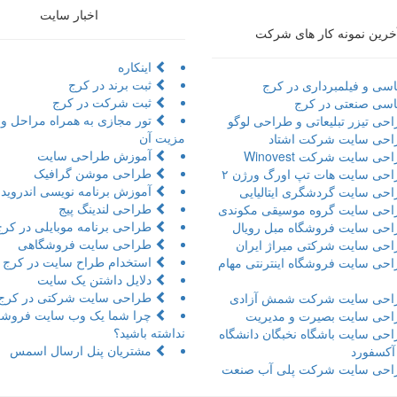
اخبار سایت
خرین نمونه کار های شرکت
اینکاره
ثبت برند در کرج
سی و فیلمبرداری در کرج
ثبت شرکت در کرج
سی صنعتی در کرج
حی تیزر تبلیعاتی و طراحی لوگو
مزیت آن
حی سایت شرکت اشتاد
آموزش طراحی سایت
ی سایت شرکت Winovest
طراحی موشن گرافیک
حی سایت هات تپ اورگ ورژن ۲
آموزش برنامه نویسی اندروید 
حی سایت گردشگری ایتالیایی
طراحی لندینگ پیج
حی سایت گروه موسیقی مکوندی
طراحی برنامه موبایلی در کرج
حی سایت فروشگاه مبل رویال
طراحی سایت فروشگاهی
حی سایت شرکتی میراژ ایران
استخدام طراح سایت در کرج
حی سایت فروشگاه اینترنتی مهام
دلایل داشتن یک سایت
طراحی سایت شرکتی در کرج
حی سایت شرکت شمش آزادی
چرا شما یک وب سایت فروشگ
حی سایت بصیرت و مدیریت
نداشته باشید؟
حی سایت باشگاه نخبگان دانشگاه
مشتریان پنل ارسال اسمس
 آکسفورد
حی سایت شرکت پلی آب صنعت