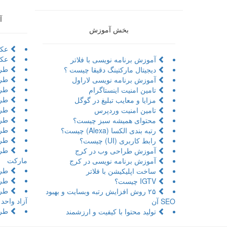
آ
بخش آموزش
عکا
عکا
آموزش برنامه نویسی با فلاتر
طرا
دیجیتال مارکتینگ دقیقا چیست ؟
طرا
آموزش برنامه نویسی لاراول
طراح
تامین امنیت اینستاگرام
طرا
مزایا و معایب تبلیغ در گوگل
طرا
تامین امنیت وردپرس
طرا
محتوای همیشه سبز چیست؟
طرا
رتبه بندی الکسا (Alexa) چیست؟
طرا
رابط کاربری (UI) چیست؟
طرا
آموزش طراحی وب در کرج
مارکت
آموزش برنامه نویسی در کرج
طرا
ساخت اپلیکیشن با فلاتر
طرا
IGTV چیست؟
طرا
۲۵ روش افزایش رتبه وبسایت و بهبود
آزاد واحد
SEO آن
طرا
تولید محتوا با کیفیت و ارزشمند