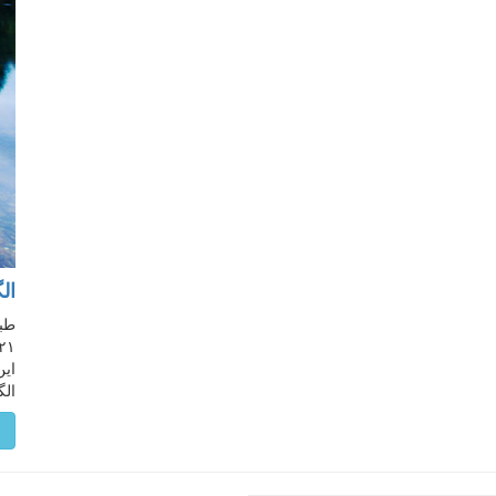
ال
طبق
این
الگو
م