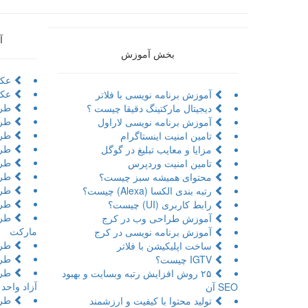
آ
بخش آموزش
عکا
عکا
آموزش برنامه نویسی با فلاتر
طرا
دیجیتال مارکتینگ دقیقا چیست ؟
طرا
آموزش برنامه نویسی لاراول
طراح
تامین امنیت اینستاگرام
طرا
مزایا و معایب تبلیغ در گوگل
طرا
تامین امنیت وردپرس
طرا
محتوای همیشه سبز چیست؟
طرا
رتبه بندی الکسا (Alexa) چیست؟
طرا
رابط کاربری (UI) چیست؟
طرا
آموزش طراحی وب در کرج
مارکت
آموزش برنامه نویسی در کرج
طرا
ساخت اپلیکیشن با فلاتر
طرا
IGTV چیست؟
طرا
۲۵ روش افزایش رتبه وبسایت و بهبود
آزاد واحد
SEO آن
طرا
تولید محتوا با کیفیت و ارزشمند