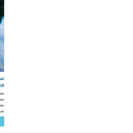
نم
ور
بعض
مشک
نشا
شوی
م