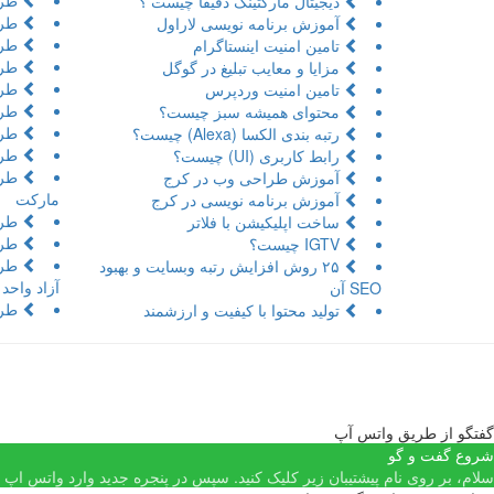
طرا
دیجیتال مارکتینگ دقیقا چیست ؟
طرا
آموزش برنامه نویسی لاراول
طراح
تامین امنیت اینستاگرام
طرا
مزایا و معایب تبلیغ در گوگل
طرا
تامین امنیت وردپرس
طرا
محتوای همیشه سبز چیست؟
طرا
رتبه بندی الکسا (Alexa) چیست؟
طرا
رابط کاربری (UI) چیست؟
طرا
آموزش طراحی وب در کرج
مارکت
آموزش برنامه نویسی در کرج
طرا
ساخت اپلیکیشن با فلاتر
طرا
IGTV چیست؟
طرا
۲۵ روش افزایش رتبه وبسایت و بهبود
آزاد واحد
SEO آن
طرا
تولید محتوا با کیفیت و ارزشمند
گفتگو از طریق واتس آپ
شروع گفت و گو
سلام، بر روی نام پیشتیبان زیر کلیک کنید. سپس در پنجره جدید وارد واتس اپ شد