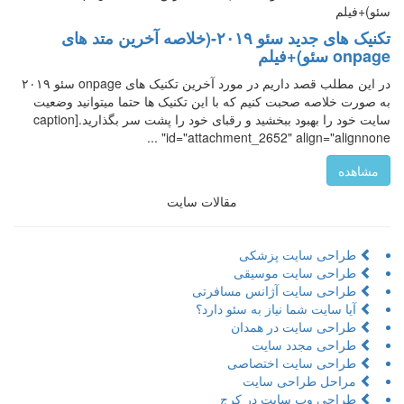
تکنیک های جدید سئو ۲۰۱۹-(خلاصه آخرین متد های
onpage سئو)+فیلم
در این مطلب قصد داریم در مورد آخرین تکنیک های onpage سئو ۲۰۱۹
به صورت خلاصه صحبت کنیم که با این تکنیک ها حتما میتوانید وضعیت
سایت خود را بهبود ببخشید و رقبای خود را پشت سر بگذارید.[caption
id="attachment_2652" align="alignnone" ...
مشاهده
مقالات سایت
طراحی سایت پزشکی
طراحی سایت موسیقی
طراحی سایت آژانس مسافرتی
آیا سایت شما نیاز به سئو دارد؟
طراحی سایت در همدان
طراحی مجدد سایت
طراحی سایت اختصاصی
مراحل طراحی سایت
طراحی وب سایت در کرج