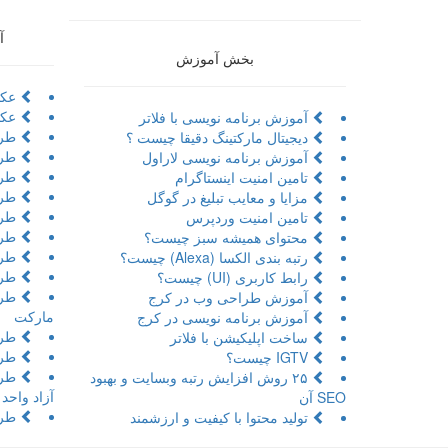
آ
بخش آموزش
عکا
عکا
آموزش برنامه نویسی با فلاتر
طرا
دیجیتال مارکتینگ دقیقا چیست ؟
طرا
آموزش برنامه نویسی لاراول
طراح
تامین امنیت اینستاگرام
طرا
مزایا و معایب تبلیغ در گوگل
طرا
تامین امنیت وردپرس
طرا
محتوای همیشه سبز چیست؟
طرا
رتبه بندی الکسا (Alexa) چیست؟
طرا
رابط کاربری (UI) چیست؟
طرا
آموزش طراحی وب در کرج
مارکت
آموزش برنامه نویسی در کرج
طرا
ساخت اپلیکیشن با فلاتر
طرا
IGTV چیست؟
طرا
۲۵ روش افزایش رتبه وبسایت و بهبود
آزاد واحد
SEO آن
طرا
تولید محتوا با کیفیت و ارزشمند