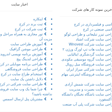
اخبار سایت
خرین نمونه کار های شرکت
اینکاره
ثبت برند در کرج
سی و فیلمبرداری در کرج
ثبت شرکت در کرج
سی صنعتی در کرج
حی تیزر تبلیعاتی و طراحی لوگو
مزیت آن
حی سایت شرکت اشتاد
آموزش طراحی سایت
ی سایت شرکت Winovest
طراحی موشن گرافیک
حی سایت هات تپ اورگ ورژن ۲
آموزش برنامه نویسی اندروید 
حی سایت گردشگری ایتالیایی
طراحی لندینگ پیج
حی سایت گروه موسیقی مکوندی
طراحی برنامه موبایلی در کرج
حی سایت فروشگاه مبل رویال
طراحی سایت فروشگاهی
حی سایت شرکتی میراژ ایران
استخدام طراح سایت در کرج
حی سایت فروشگاه اینترنتی مهام
دلایل داشتن یک سایت
طراحی سایت شرکتی در کرج
حی سایت شرکت شمش آزادی
چرا شما یک وب سایت فروشگ
حی سایت بصیرت و مدیریت
نداشته باشید؟
حی سایت باشگاه نخبگان دانشگاه
مشتریان پنل ارسال اسمس
 آکسفورد
حی سایت شرکت پلی آب صنعت