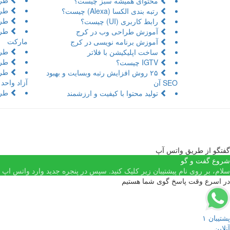
طرا
محتوای همیشه سبز چیست؟
طرا
رتبه بندی الکسا (Alexa) چیست؟
طرا
رابط کاربری (UI) چیست؟
طرا
آموزش طراحی وب در کرج
مارکت
آموزش برنامه نویسی در کرج
طرا
ساخت اپلیکیشن با فلاتر
طرا
IGTV چیست؟
طرا
۲۵ روش افزایش رتبه وبسایت و بهبود
آزاد واحد
SEO آن
طرا
تولید محتوا با کیفیت و ارزشمند
گفتگو از طریق واتس آپ
شروع گفت و گو
سلام، بر روی نام پیشتیبان زیر کلیک کنید. سپس در پنجره جدید وارد واتس اپ شد
در اسرع وقت پاسخ گوی شما هستیم
پشتیبان ۱
آنلاین