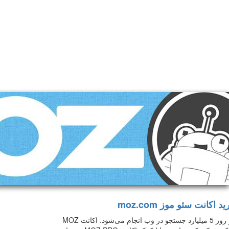
د اکانت سئو موز moz.com
هر روز 5 میلیارد جستجو در وب انجام می‌شود. اکانت MOZ