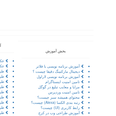
آ
بخش آموزش
عکا
عکا
آموزش برنامه نویسی با فلاتر
طرا
دیجیتال مارکتینگ دقیقا چیست ؟
طرا
آموزش برنامه نویسی لاراول
طراح
تامین امنیت اینستاگرام
طرا
مزایا و معایب تبلیغ در گوگل
طرا
تامین امنیت وردپرس
طرا
محتوای همیشه سبز چیست؟
طرا
رتبه بندی الکسا (Alexa) چیست؟
طرا
رابط کاربری (UI) چیست؟
طرا
آموزش طراحی وب در کرج