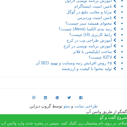
آموزش برنامه نویسی لاراول
تامین امنیت اینستاگرام
مزایا و معایب تبلیغ در گوگل
تامین امنیت وردپرس
محتوای همیشه سبز چیست؟
رتبه بندی الکسا (Alexa) چیست؟
رابط کاربری (UI) چیست؟
آموزش طراحی وب در کرج
آموزش برنامه نویسی در کرج
ساخت اپلیکیشن با فلاتر
IGTV چیست؟
۲۵ روش افزایش رتبه وبسایت و بهبود SEO آن
تولید محتوا با کیفیت و ارزشمند
طراحی سایت
و
سئو
توسط گروپ دیزاین
فتگو از طریق واتس آپ
روع گفت و گو
لام، بر روی نام پیشتیبان زیر کلیک کنید. سپس در پنجره جدید وارد واتس اپ