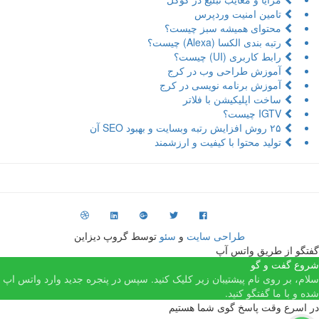
تامین امنیت وردپرس
محتوای همیشه سبز چیست؟
رتبه بندی الکسا (Alexa) چیست؟
رابط کاربری (UI) چیست؟
آموزش طراحی وب در کرج
آموزش برنامه نویسی در کرج
ساخت اپلیکیشن با فلاتر
IGTV چیست؟
۲۵ روش افزایش رتبه وبسایت و بهبود SEO آن
تولید محتوا با کیفیت و ارزشمند
طراحی سایت
و
سئو
توسط گروپ دیزاین
فتگو از طریق واتس آپ
روع گفت و گو
لام، بر روی نام پیشتیبان زیر کلیک کنید. سپس در پنجره جدید وارد واتس اپ
ده و با ما گفتگو کنید.
ر اسرع وقت پاسخ گوی شما هستیم