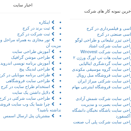
اخبار سایت
خرین نمونه کار های شرکت
اینکاره
ثبت برند در کرج
سی و فیلمبرداری در کرج
ثبت شرکت در کرج
سی صنعتی در کرج
حی تیزر تبلیعاتی و طراحی لوگو
مزیت آن
حی سایت شرکت اشتاد
آموزش طراحی سایت
ی سایت شرکت Winovest
طراحی موشن گرافیک
حی سایت هات تپ اورگ ورژن ۲
آموزش برنامه نویسی اندروید 
حی سایت گردشگری ایتالیایی
طراحی لندینگ پیج
حی سایت گروه موسیقی مکوندی
طراحی برنامه موبایلی در کرج
حی سایت فروشگاه مبل رویال
طراحی سایت فروشگاهی
حی سایت شرکتی میراژ ایران
استخدام طراح سایت در کرج
حی سایت فروشگاه اینترنتی مهام
دلایل داشتن یک سایت
طراحی سایت شرکتی در کرج
حی سایت شرکت شمش آزادی
چرا شما یک وب سایت فروشگ
حی سایت بصیرت و مدیریت
نداشته باشید؟
حی سایت باشگاه نخبگان دانشگاه
مشتریان پنل ارسال اسمس
 آکسفورد
حی سایت شرکت پلی آب صنعت