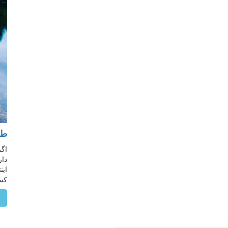
طر
اگر
دار
این
کسب
م