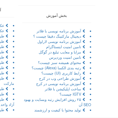
آ
بخش آموزش
عکا
عکا
آموزش برنامه نویسی با فلاتر
طرا
دیجیتال مارکتینگ دقیقا چیست ؟
طرا
آموزش برنامه نویسی لاراول
طراح
تامین امنیت اینستاگرام
طرا
مزایا و معایب تبلیغ در گوگل
طرا
تامین امنیت وردپرس
طرا
محتوای همیشه سبز چیست؟
طرا
رتبه بندی الکسا (Alexa) چیست؟
طرا
رابط کاربری (UI) چیست؟
طرا
آموزش طراحی وب در کرج
مارکت
آموزش برنامه نویسی در کرج
طرا
ساخت اپلیکیشن با فلاتر
طرا
IGTV چیست؟
طرا
۲۵ روش افزایش رتبه وبسایت و بهبود
آزاد واحد
SEO آن
طرا
تولید محتوا با کیفیت و ارزشمند