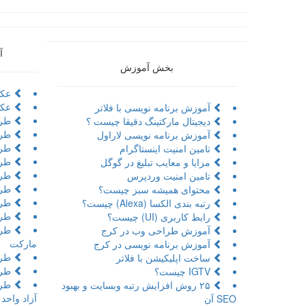
آ
بخش آموزش
عکا
عکا
آموزش برنامه نویسی با فلاتر
طرا
دیجیتال مارکتینگ دقیقا چیست ؟
طرا
آموزش برنامه نویسی لاراول
طراح
تامین امنیت اینستاگرام
طرا
مزایا و معایب تبلیغ در گوگل
طرا
تامین امنیت وردپرس
طرا
محتوای همیشه سبز چیست؟
طرا
رتبه بندی الکسا (Alexa) چیست؟
طرا
رابط کاربری (UI) چیست؟
طرا
آموزش طراحی وب در کرج
مارکت
آموزش برنامه نویسی در کرج
طرا
ساخت اپلیکیشن با فلاتر
طرا
IGTV چیست؟
طرا
۲۵ روش افزایش رتبه وبسایت و بهبود
آزاد واحد
SEO آن