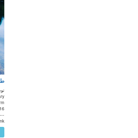
طر
ary
erm
016
---
 ...
م