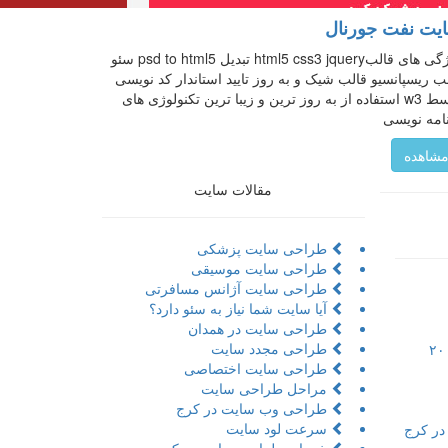
یت نفت جورنال
ویژگی های قالبhtml5 css3 jquery تبدیل psd to html5 سئو
ب ریسپانسیو قالب شیک و به روز تایید استاندار کد نویسی
توسط w3 استفاده از به روز ترین و زیبا ترین تکنولوژی های
امه نویسی
شاهده
مقالات سایت
طراحی سایت پزشکی
طراحی سایت موسیقی
طراحی سایت آژانس مسافرتی
آیا سایت شما نیاز به سئو دارد؟
طراحی سایت در همدان
طراحی مجدد سایت
تور مجازی به همراه مراحل و ۲۰
طراحی سایت اختصاصی
مراحل طراحی سایت
طراحی وب سایت در کرج
سرعت لود سایت
در کرج