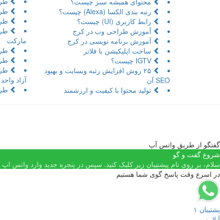
طرا
محتوای همیشه سبز چیست؟
طرا
رتبه بندی الکسا (Alexa) چیست؟
طرا
رابط کاربری (UI) چیست؟
طرا
آموزش طراحی وب در کرج
مارکت
آموزش برنامه نویسی در کرج
طرا
ساخت اپلیکیشن با فلاتر
طرا
IGTV چیست؟
طرا
۲۵ روش افزایش رتبه وبسایت و بهبود
آزاد واحد
SEO آن
طرا
تولید محتوا با کیفیت و ارزشمند
گفتگو از طریق واتس آپ
شروع گفت و گو
سلام، بر روی نام پیشتیبان زیر کلیک کنید. سپس در پنجره جدید وارد واتس اپ شد
در اسرع وقت پاسخ گوی شما هستیم
پشتیبان ۱
آنلاین