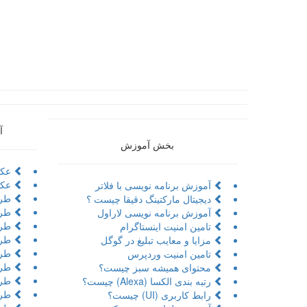
آ
بخش آموزش
عکا
عکا
آموزش برنامه نویسی با فلاتر
طرا
دیجیتال مارکتینگ دقیقا چیست ؟
طرا
آموزش برنامه نویسی لاراول
طراح
تامین امنیت اینستاگرام
طرا
مزایا و معایب تبلیغ در گوگل
طرا
تامین امنیت وردپرس
طرا
محتوای همیشه سبز چیست؟
طرا
رتبه بندی الکسا (Alexa) چیست؟
طرا
رابط کاربری (UI) چیست؟