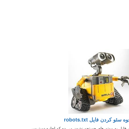
ه سئو کردن فایل robots.txt
 فایل به موتورهای جستجو نشون می ده که اجازه دسترسی