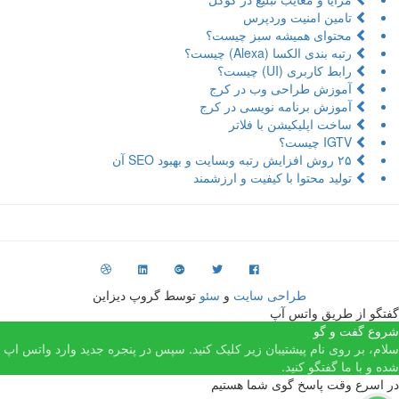
تامین امنیت وردپرس
محتوای همیشه سبز چیست؟
رتبه بندی الکسا (Alexa) چیست؟
رابط کاربری (UI) چیست؟
آموزش طراحی وب در کرج
آموزش برنامه نویسی در کرج
ساخت اپلیکیشن با فلاتر
IGTV چیست؟
۲۵ روش افزایش رتبه وبسایت و بهبود SEO آن
تولید محتوا با کیفیت و ارزشمند
طراحی سایت
و
سئو
توسط گروپ دیزاین
فتگو از طریق واتس آپ
روع گفت و گو
لام، بر روی نام پیشتیبان زیر کلیک کنید. سپس در پنجره جدید وارد واتس اپ
ده و با ما گفتگو کنید.
ر اسرع وقت پاسخ گوی شما هستیم