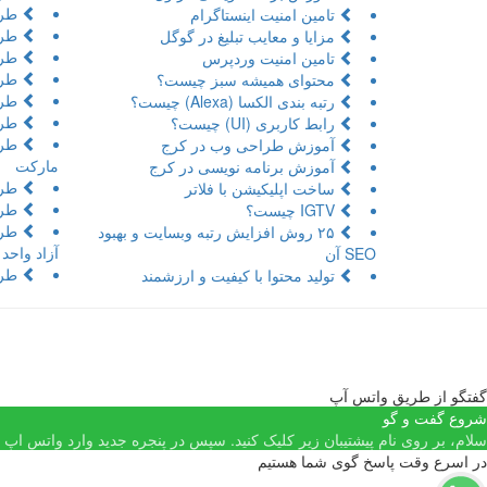
طراح
تامین امنیت اینستاگرام
طرا
مزایا و معایب تبلیغ در گوگل
طرا
تامین امنیت وردپرس
طرا
محتوای همیشه سبز چیست؟
طرا
رتبه بندی الکسا (Alexa) چیست؟
طرا
رابط کاربری (UI) چیست؟
طرا
آموزش طراحی وب در کرج
مارکت
آموزش برنامه نویسی در کرج
طرا
ساخت اپلیکیشن با فلاتر
طرا
IGTV چیست؟
طرا
۲۵ روش افزایش رتبه وبسایت و بهبود
آزاد واحد
SEO آن
طرا
تولید محتوا با کیفیت و ارزشمند
گفتگو از طریق واتس آپ
شروع گفت و گو
سلام، بر روی نام پیشتیبان زیر کلیک کنید. سپس در پنجره جدید وارد واتس اپ شد
در اسرع وقت پاسخ گوی شما هستیم