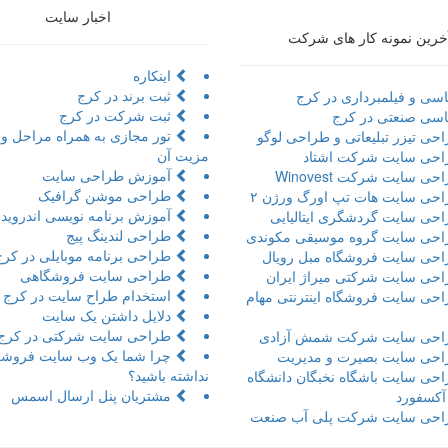
اخبار سایت
خرین نمونه کار های شرکت
اینکاره
ثبت برند در کرج
سی و فیلمبرداری در کرج
ثبت شرکت در کرج
سی صنعتی در کرج
حی تیزر تبلیعاتی و طراحی لوگو
مزیت آن
حی سایت شرکت اشتاد
آموزش طراحی سایت
ی سایت شرکت Winovest
طراحی موشن گرافیک
حی سایت هات تپ اورگ ورژن ۲
آموزش برنامه نویسی اندروید 
حی سایت گردشگری ایتالیایی
طراحی لندینگ پیج
حی سایت گروه موسیقی مکوندی
طراحی برنامه موبایلی در کرج
حی سایت فروشگاه مبل رویال
طراحی سایت فروشگاهی
حی سایت شرکتی میراژ ایران
استخدام طراح سایت در کرج
حی سایت فروشگاه اینترنتی مهام
دلایل داشتن یک سایت
طراحی سایت شرکتی در کرج
حی سایت شرکت شمش آزادی
چرا شما یک وب سایت فروشگ
حی سایت بصیرت و مدیریت
نداشته باشید؟
حی سایت باشگاه نخبگان دانشگاه
مشتریان پنل ارسال اسمس
 آکسفورد
حی سایت شرکت پلی آب صنعت