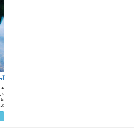
آج
خوب
کدی
م