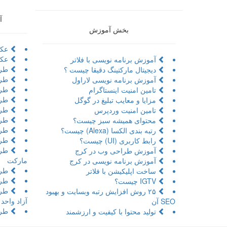
آ
بخش آموزش
عکا
عکا
آموزش برنامه نویسی با فلاتر
طرا
دیجیتال مارکتینگ دقیقا چیست ؟
طرا
آموزش برنامه نویسی لاراول
طراح
تامین امنیت اینستاگرام
طرا
مزایا و معایب تبلیغ در گوگل
طرا
تامین امنیت وردپرس
طرا
محتوای همیشه سبز چیست؟
طرا
رتبه بندی الکسا (Alexa) چیست؟
طرا
رابط کاربری (UI) چیست؟
طرا
آموزش طراحی وب در کرج
مارکت
آموزش برنامه نویسی در کرج
طرا
ساخت اپلیکیشن با فلاتر
طرا
IGTV چیست؟
طرا
۲۵ روش افزایش رتبه وبسایت و بهبود
آزاد واحد
SEO آن
طرا
تولید محتوا با کیفیت و ارزشمند