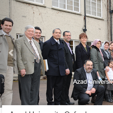
Azad University in Oxford (AUO) opened in Jul
Europe. Islamic Azad University is the largest pri
more than a million students and 30,000 memb
Farmoor, just outside Oxford. This is a small an
beautiful woodland grounds. we’re just 4.8 mile fr
term accommodation of a high standard for our st