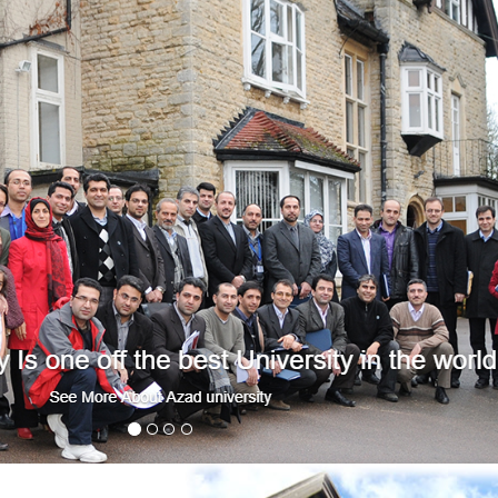
Azad University Oxford
y 2004. It is the first Islamic Azad University (IAU) campus in
vate university in Iran and one of the largest in the world, with
ers of staff. AUO is located at Stroud Court, in the village of
d user friendly campus with excellent educational facilities and
om the centre of Oxford. We are able to arrange short and long
udents and we have a superb canteen with home cooked meals
prepared daily.