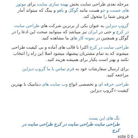
مرحله بعدی طراحی سایت بخش
بهینه سازی سایت
برای
موتور
های جست و جو
هست مانند
گوگل
و
یاهو
و بینگ که میتواند آمار
فروش شما را متحول کند.
گروپ دیزاین
به عنوان یکی از برترین شرکت های
طراحی سایت
در کرج
و حتی در
ایران
نیز میباشد که میتوانید صحت این ادعا را در
گوگل و همچنین در
نمونه کار ها
ی ما مشاهده کنید.
طراحی سایت در کرج
اکثرا با قالب های آماده و بی کیفیت طراحی
میشوند که به تمام مشتریان پیشنهاد میشود اصلا این راه را انتخاب
نکنند و بهتر است یکبار برای همیشه هزینه کنید.
برای ارسال سفارشات خود به
فرم تماس با ما
گروپ دیزاین
مراجعه کنید.
طراحی حرفه ای
و تخصصی انواع
وب سایت های
دینامیک با بهترین
کیفیت->گروپ دیزاین
تگ های این پست
طراحی سایت
طراحی سایت در کرج
طراحی سایت در
کرج
vote
0
0