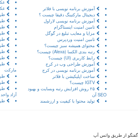
عکا
عکا
آموزش برنامه نویسی با فلاتر
طرا
دیجیتال مارکتینگ دقیقا چیست ؟
طرا
آموزش برنامه نویسی لاراول
طراح
تامین امنیت اینستاگرام
طرا
مزایا و معایب تبلیغ در گوگل
طرا
تامین امنیت وردپرس
طرا
محتوای همیشه سبز چیست؟
طرا
رتبه بندی الکسا (Alexa) چیست؟
طرا
رابط کاربری (UI) چیست؟
طرا
آموزش طراحی وب در کرج
مارکت
آموزش برنامه نویسی در کرج
طرا
ساخت اپلیکیشن با فلاتر
طرا
IGTV چیست؟
طرا
۲۵ روش افزایش رتبه وبسایت و بهبود
آزاد واحد
SEO آن
طرا
تولید محتوا با کیفیت و ارزشمند
گفتگو از طریق واتس آپ