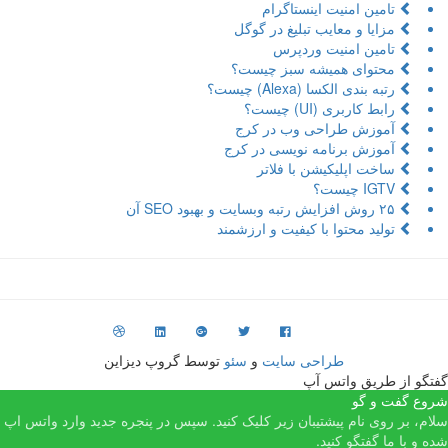
تامین امنیت اینستاگرام
مزایا و معایب تبلیغ در گوگل
تامین امنیت وردپرس
محتوای همیشه سبز چیست؟
رتبه بندی الکسا (Alexa) چیست؟
رابط کاربری (UI) چیست؟
آموزش طراحی وب در کرج
آموزش برنامه نویسی در کرج
ساخت اپلیکیشن با فلاتر
IGTV چیست؟
۲۵ روش افزایش رتبه وبسایت و بهبود SEO آن
تولید محتوا با کیفیت و ارزشمند
طراحی سایت
و
سئو
توسط گروپ دیزاین
فتگو از طریق واتس آپ
روع گفت و گو
لام، بر روی نام پیشتیبان زیر کلیک کنید. سپس در پنجره جدید وارد واتس اپ
ده و با ما گفتگو کنید.