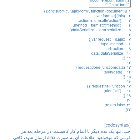
{
)
(
on
(
"submit"
,
".ajax-form"
,
function
.
)
document
(
$
۱
,
var
form
=
$
(
this
)
۲
,
action
=
form
.
attr
(
'action'
)
۳
,
method
=
form
.
attr
(
'method'
)
۴
;
)
(
dataSerialize
=
form
.
serialize
۵
۶
{
(
var
request
=
$
.
ajax
۷
,
type
:
method
۸
,
url
:
action
۹
data
:
dataSerialize
۱۰
;
)
}
۱۱
۱۲
{
request
.
done
(
function
(
data
)
۱۳
;
alert
(
data
)
۱۴
;
)
}
۱۵
۱۶
{
)
(
request
.
fail
(
function
۱۷
;
alert
(
'fail'
)
۱۸
;
)
}
۱۹
۲۰
;
return
false
۲۱
;
)
}
۲۲
[/codesyntax]
خب. تنها یک قدم دیگر تا اتمام کار کافیست. در مرحله بعد هر
فرمی که میخواهید اطلاعات آن به صورت ajax ارسال شود، کافی