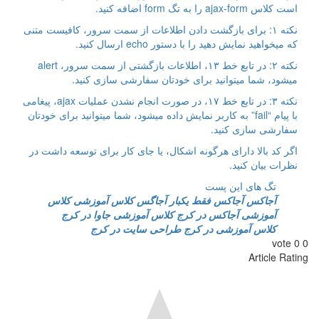
است کلاس ajax-form را به تگ form اضافه کنید.
نکته ۱: برای بازگشت دادن اطلاعات از سمت سرور، کافیست متنی
که میخواهید نمایش دهید را با دستور echo ارسال کنید.
نکته ۲: در تابع خط ۱۳، اطلاعات بازگشتی از سمت سرور، alert
میشود، شما میتوانید برای خودتان سفارشی سازی کنید.
نکته ۳: در تابع خط ۱۷، در صورت انجام نشدن عملیات ajax، پیغامی
با پیام “fail” به کاربر نمایش داده میشود، شما میتوانید برای خودتان
سفارشی سازی کنید.
اگر کد بالا دارای هرگونه اشکال، یا جای کار برای توسعه داشت در
نظرات بیان کنید.
تگ های این پست
آجاکس
آجاکس فقط یکبار
آجاگس
کلاس آموزشی
کلاس
آموزشی آجاکس در کرج
کلاس آموزشی جاوا در کرج
کلاس آموزشی در کرج
طراحی سایت در کرج
vote
0
0
Article Rating