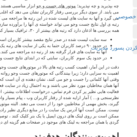
چه بپذیرید و چه نپذیرید؛
موتور های جست و جو
ابزار مناسبی هستند ک
می یابند. از سوی دیگر بررسی رفتار کاربران نشان می دهد که اغلب 
ی خصوصی
می گیرد و آنها به سایت های لیست شده در این رتبه ها مراجعه می کنند
رتبه ی اول نتایج جست وجو می تواند خواسته ی آنها را برآورده سازد و
همه بررسی ها اذعان دارد که رتبه های بیشتر از ۳۰، ترافیک بسیار کمی از موتورهای جستو جذب می کنند ؛ طبق آمار :
سه سایت لیست شده در صدر نتایج مقصد بیشتر کاربران است
در حدود ۹۰ درصد کاربران حتما به یکی از سایت های رتب
آنها به سایت های قرار گرفته بعد از رتبه ده مراجعه می کنند.
در حدود یک سوم کاربران، سایتی که در ابتدای نتایج جست وجو
دقت در این آمار، اهمیت کسب رتبه های بالا در موتورهای جست وجو
اهمیت به سزایی دارد؛ زیرا بینندگانی که موتورهای جست وجو روانه 
وقتی آنها کلماتی را جست و جو می کنند، نشان دهنده ی آن است که به 
آنها همان مخاطبان مورد نظر می باشند و به احتمال زیاد در سایت فع
فعالیت هایی نظیر پر کردن فرم تماس، درخواست اطلاعات بیشتر، اش
نظرسنجی و… ) آمار ارایه شده از رفتار کاربران وب ، پیام بسیار وا
گیرند، بخش مهمی از مخاطبین خود را از دست می دهند. البته موتو
نیست. ممکن است آنها آدرس یک سایت را در منابع دیگری نظیر رادیو و 
ممکن است بر روی لینک های درون ایمیل یا یک بنر کلیک کنند ، ت
گردی یا همان مراجعه به لینک های موجود در صفحات هم گزینه ای د
اهمیت بینندگان هدفمند