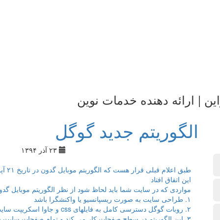
ین | ارائه دهنده خدمات نوین
الگوریتم جدید گوگل
۲۳ آذر ۱۳۹۴
این اتفاق افتاد
مواردی که در سایت شما باید لحاظ شود از نظر الگوریتم موبایل گدون 
۱. طراحی سایت به صورت ریسپانسیو یا واکنشگرا باشد
۲. روبات گوگل دسترسی کامل به فایلهای css و جاوا اسکریپت سایت شما را جهت تست وب سایت داشته باشد
۳. این الگوریتم در سطح صفحات کار می کند و تمام صفحات سایت شما را در نظر میگیرد