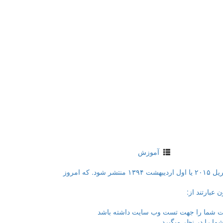
آموزش
طبق اعلام قبلی قرار هست که الگوریتم موبایل گدون در تاریخ ۲۱ آپریل ۲۰۱۵ یا اول اردیبهشت ۱۳۹۴ منتشر شود. که امروز
عبارتند از: