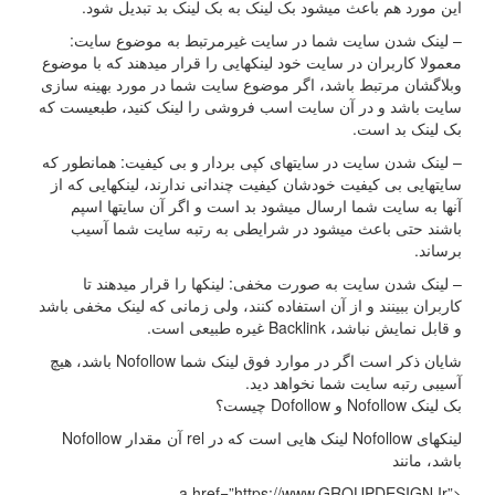
ین مورد هم باعث میشود بک لینک به بک لینک بد تبدیل شود.
 لینک شدن سایت شما در سایت غیرمرتبط به موضوع سایت:
عمولا کاربران در سایت خود لینکهایی را قرار میدهند که با موضوع
بلاگشان مرتبط باشد، اگر موضوع سایت شما در مورد بهینه سازی
ایت باشد و در آن سایت اسب فروشی را لینک کنید، طبعیست که
ک لینک بد است.
 لینک شدن سایت در سایتهای کپی بردار و بی کیفیت: همانطور که
ایتهایی بی کیفیت خودشان کیفیت چندانی ندارند، لینکهایی که از
نها به سایت شما ارسال میشود بد است و اگر آن سایتها اسپم
اشند حتی باعث میشود در شرایطی به رتبه سایت شما آسیب
رساند.
 لینک شدن سایت به صورت مخفی: لینکها را قرار میدهند تا
اربران ببینند و از آن استفاده کنند، ولی زمانی که لینک مخفی باشد
قابل نمایش نباشد، Backlink غیره طبیعی است.
شایان ذکر است اگر در موارد فوق لینک شما Nofollow باشد، هیچ
سیبی رتبه سایت شما نخواهد دید.
لینک Nofollow و Dofollow چیست؟
لینکهای Nofollow لینک هایی است که در rel آن مقدار Nofollow
اشد، مانند
<a href=”https://www.GROUPDESIGN.Ir”