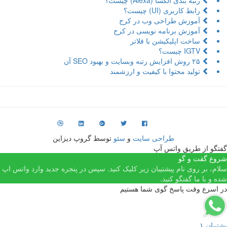
رتبه بندی الکسا (Alexa) چیست؟
رابط کاربری (UI) چیست؟
آموزش طراحی وب در کرج
آموزش برنامه نویسی در کرج
ساخت اپلیکیشن با فلاتر
IGTV چیست؟
۲۵ روش افزایش رتبه وبسایت و بهبود SEO آن
تولید محتوا با کیفیت و ارزشمند
طراحی سایت
و
سئو
توسط گروپ دیزاین
 از طریق واتس آپ
گفت و گو
بر روی نام پیشتیبان زیر کلیک کنید. سپس در پنجره جدید وارد واتس اپ
با ما گفتگو کنید.
رع وقت پاسخ گوی شما هستیم
 ۱