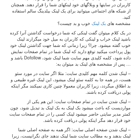
اربران در سایتها و وبلاگهای خود لینکهای شما را قرار دهند. همچنان
ز شبکه های اجتماعی میتوانید برای یک لینک بیلدینگ سالم استفاده
نید.
شخصه های
بک لینک
خوب و بد چیست؟
ر یک کلام میتوان گفت لینکی که شما درخواست گذاشتن آنرا کرده
اشید لینک خراب و لینکی که کاربران به میل خود میگزارند لینک
وب گفته میشود. چرا؟ زیرا زمانی که شما جهت گذاشتن لینک خود
ول پرداخت میکنید توقع دارید که لینک شما در تمام صفحات نمایش
داده شود، کلمه کلیدی مهم سایت شما لینک شود، Dofollow باشد و
 پس از مشخصه های لینک بد میتوان به:
 لینک شدن کلمه مهم کلیدی سایت: مثلا اگر سایت در مورد سئو
ست، در همه جا به کلمه سئو لینک میشود، این لینک غیره طبیعی و
د اطلاق میگردد، زیرا کاربران معمولا چنین کاری نمیکنند مگر اینکه
ولی دریافت کرده باشند.
 لینک شدن سایت در تمام صفحات سایت: این هم یکی از
واردیست که باعث میشود بک لینک به بک لینک بد تبدیل شود، چون
متر مدیر سایتی حاضر میشود لینک کسی را در تمام صفحات سایت
ود قرار دهد مگر اینکه پولی دریافت کرده باشد.
 لینک شدن صفحه اصلی سایت: اگر همه به صفحه اصلی شما
ینک بدهند و به مطالب سایت شما لینک ندهند جای نگرانیست، زیرا