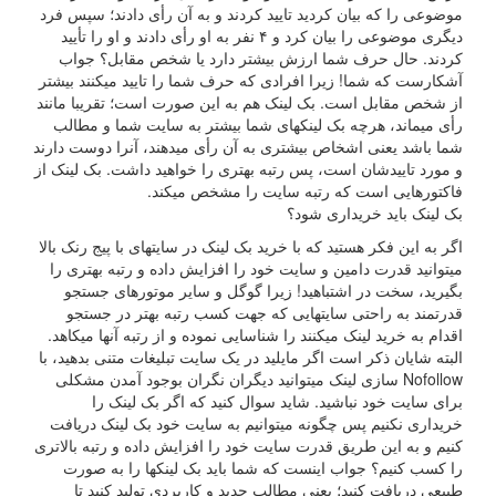
وضوعی را که بیان کردید تایید کردند و به آن رأی دادند؛ سپس فرد
دیگری موضوعی را بیان کرد و ۴ نفر به او رأی دادند و او را تأیید
ردند. حال حرف شما ارزش بیشتر دارد یا شخص مقابل؟ جواب
شکارست که شما! زیرا افرادی که حرف شما را تایید میکنند بیشتر
ز شخص مقابل است. بک لینک هم به این صورت است؛ تقریبا مانند
أی میماند، هرچه بک لینکهای شما بیشتر به سایت شما و مطالب
ما باشد یعنی اشخاص بیشتری به آن رأی میدهند، آنرا دوست دارند
 مورد تاییدشان است، پس رتبه بهتری را خواهید داشت. بک لینک از
اکتورهایی است که رتبه سایت را مشخص میکند.
ک لینک باید خریداری شود؟
گر به این فکر هستید که با خرید بک لینک در سایتهای با پیج رنک بالا
یتوانید قدرت دامین و سایت خود را افزایش داده و رتبه بهتری را
گیرید، سخت در اشتباهید! زیرا گوگل و سایر موتورهای جستجو
درتمند به راحتی سایتهایی که جهت کسب رتبه بهتر در جستجو
قدام به خرید لینک میکنند را شناسایی نموده و از رتبه آنها میکاهد.
لبته شایان ذکر است اگر مایلید در یک سایت تبلیغات متنی بدهید، با
Nofollow سازی لینک میتوانید دیگران نگران بوجود آمدن مشکلی
رای سایت خود نباشید. شاید سوال کنید که اگر بک لینک را
ریداری نکنیم پس چگونه میتوانیم به سایت خود بک لینک دریافت
نیم و به این طریق قدرت سایت خود را افزایش داده و رتبه بالاتری
ا کسب کنیم؟ جواب اینست که شما باید بک لینکها را به صورت
بیعی دریافت کنید؛ یعنی مطالب جدید و کاربردی تولید کنید تا