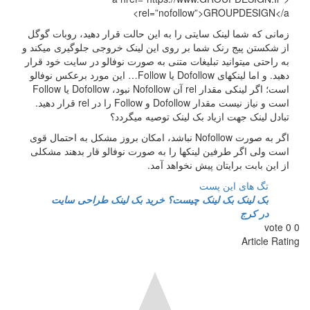
rel=”nofollow”>GROUPDESIGN</a
مانی که شما لینک سایتی را به این حالت قرار دهید، روبات گوگل
ز شکستن پیج رنک شما بر روی این لینک خروجی جلوگیری میکند و
ه راحتی میتوانید تبلیغات متنی به صورت نوفالو در سایت خود قرار
دهید. و اما لینکهای Dofollow یا Follow… این مورد برعکس نوفالو
است؛ اگر لینکی مقدار rel آن Nofollow نبود، Dofollow یا Follow
ت و نیاز نیست مقدار Dofollow و Follow را در rel قرار دهید.
بادل لینک جهت ازیاد بک لینک توصیه میگردد؟
اگر به صورت Nofollow نباشد، امکان بروز مشکل به احتمال قوی
ست ولی اگر طرفین لینکها را به صورت نوفالو قار بدهند مشکلی
ز این بابت برایتان پیش نخواهد آمد.
تگ های این پست
بک لینک
بک لینک چیست؟
خرید بک لینک
طراحی سایت
در کرج
vote
Article Ra