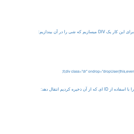
 شی را در آن بیندازیم:
;
lt
;
div
class
=
"dr"
ondrop
=
"dropUser(this,even
یره کردیم انتقال دهد: