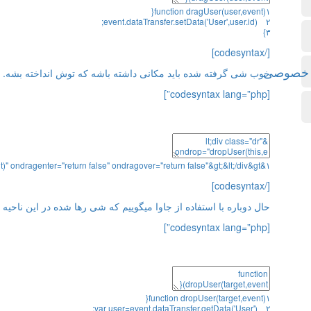
{
function
dragUser
(
user
,
event
)
۱
;
event
.
dataTransfer
.
setData
(
'User'
,
user
.
id
)
۲
}
۳
[/codesyntax]
ی خصوصی
خوب شی گرفته شده باید مکانی داشته باشه که توش انداخته بشه. برای این کار یک DIV میسازیم که
[codesyntax lang=”php”]
t)"
ondragenter
=
"return false"
ondragover
=
"return false"
&
gt
;
&
lt
;
/
div
&
gt
&
۱
[/codesyntax]
حال دوباره با استفاده از جاوا میگوییم که شی رها شده در این ناحیه را با اسفاده از ID ای که از آن ذخ
[codesyntax lang=”php”]
{
function
dropUser
(
target
,
event
)
۱
;
var
user
=
event
.
dataTransfer
.
getData
(
'User'
)
۲