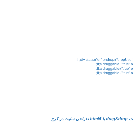
;
lt
;
div
class
=
"dr"
ondrop
=
"dropUser(
;
lt
;
a
draggable
=
"true"
o
;
lt
;
a
draggable
=
"true"
o
;
lt
;
a
draggable
=
"true"
o
d با html5
طراحی سایت در کرج