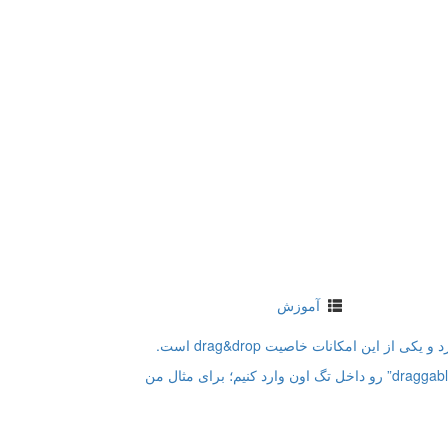
آموزش
ابتدا برای این که یک شی این قابلیت رو داشته باشه باید کد draggable=”true” رو داخل تگ اون وارد کنیم؛ برای مثال من