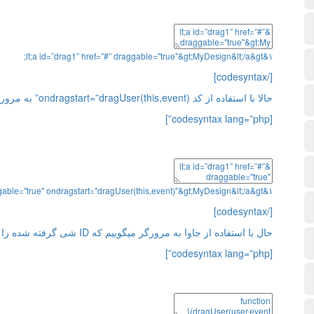
lt
;
a
id
=
”
drag1
”
href
=
”
#” draggable="true"&gt;MyDesign&lt;/a&gt;
&
۱
[/codesyntax]
حالا با استفاده از کد ondragstart=”dragUser(this,event)” به مرورگر اطلاع میدهیم که Drag انجام شده است:
[codesyntax lang=”php”]
gable="true" ondragstart="dragUser(this,event)"&gt;MyDesign&lt;/a&gt;
&
۱
[/codesyntax]
حال با استفاده از جاوا به مرورگر میگوییم که ID شی گرفته شده را ذخیره کند:
[codesyntax lang=”php”]