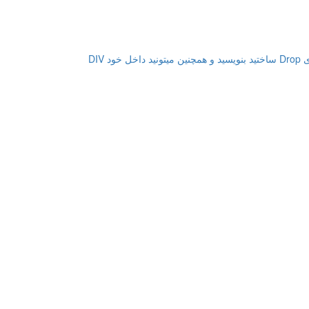
راستی شما میتونید شی های خودتون رو در جایی غیر DIV ای که برای Drop ساختید بنویسید و همچنین میتونید داخل خود DIV