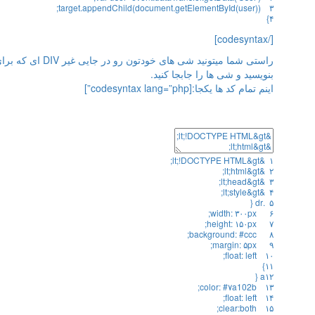
;
target
.
appendChild
(
document
.
getElementById
(
user
)
)
۳
}
۴
[/codesyntax]
بنویسید و شی ها را جابجا کنید.
اینم تمام کد ها یکجا:[codesyntax lang=”php”]
;
lt
;
!
DOCTYPE
HTML
&
gt
&
۱
;
lt
;
html
&
gt
&
۲
;
lt
;
head
&
gt
&
۳
;
lt
;
style
&
gt
&
۴
{
dr
.
۵
;
width
:
۳۰۰px
۶
;
height
:
۱۵۰px
۷
background
:
#ccc;
۸
;
margin
:
۵px
۹
;
float
:
left
۱۰
}
۱۱
{
a
۱۲
color
:
#۷a102b;
۱۳
;
float
:
left
۱۴
;
clear
:
both
۱۵