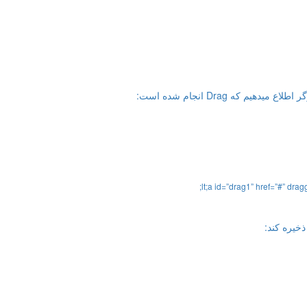
lt
;
a
id
=
”
drag1
”
href
=
”
#” drag