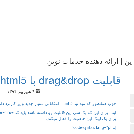
ین | ارائه دهنده خدمات نوین
قابلیت drag&drop با html5
۴ شهریور ۱۳۹۴
خوب همانطور که میدانید Html 5 امکاناتی بسیار جدید و پر کاربرد دارد و یکی از این امکانات خاصیت drag&drop است.
برای یک لینک این خاصیت را فعال میکنم:
[codesyntax lang=”php”]