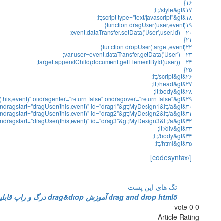
}
۱۶
;
lt
;
/
style
&
gt
&
۱۷
;
lt
;
script
type
=
"text/javascript"
&
gt
&
۱۸
{
function
dragUser
(
user
,
event
)
۱۹
;
event
.
dataTransfer
.
setData
(
'User'
,
user
.
id
)
۲۰
}
۲۱
{
function
dropUser
(
target
,
event
)
۲۲
;
var
user
=
event
.
dataTransfer
.
getData
(
'User'
)
۲۳
;
target
.
appendChild
(
document
.
getElementById
(
user
)
)
۲۴
}
۲۵
;
lt
;
/
script
&
gt
&
۲۶
;
lt
;
/
head
&
gt
&
۲۷
;
lt
;
body
&
gt
&
۲۸
this,event)"
ondragenter
=
"return false"
ondragover
=
"return false"
&
gt
&
۲۹
ndragstart
=
"dragUser(this,event)"
id
=
"drag1"
&
gt
;
MyDesign1
&
lt
;
/
a
&
gt
&
۳۰
ndragstart
=
"dragUser(this,event)"
id
=
"drag2"
&
gt
;
MyDesign2
&
lt
;
/
a
&
gt
&
۳۱
ndragstart
=
"dragUser(this,event)"
id
=
"drag3"
&
gt
;
MyDesign3
&
lt
;
/
a
&
gt
&
۳۲
;
lt
;
/
div
&
gt
&
۳۳
;
lt
;
/
body
&
gt
&
۳۴
;
lt
;
/
html
&
gt
&
۳۵
[/codesyntax]
تگ های این پست
html5
drag and drop
آموزش drag&drop
درگ و راپ
قابلیت rag&drop
vote
0
0
Article Rating