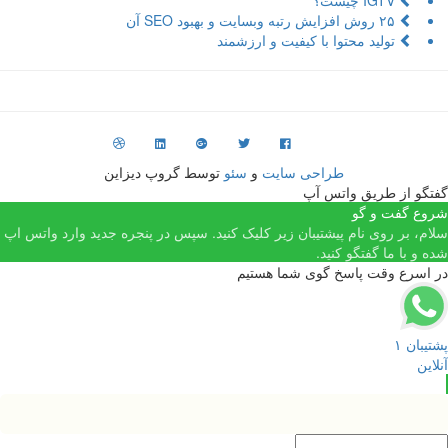
۲۵ روش افزایش رتبه وبسایت و بهبود SEO آن
تولید محتوا با کیفیت و ارزشمند
طراحی سایت
و
سئو
توسط گروپ دیزاین
فتگو از طریق واتس آپ
روع گفت و گو
لام، بر روی نام پیشتیبان زیر کلیک کنید. سپس در پنجره جدید وارد واتس اپ
ده و با ما گفتگو کنید.
ر اسرع وقت پاسخ گوی شما هستیم
شتیبان ۱
نلاین