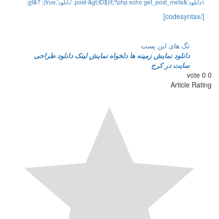
۱
دانلود
:
&
get_post_meta
echo
php
?
;
lt
(
$
ID
;
gt
&
-
post
,
'دانلود'
,
true
)
;
?
&
gt
;
[/codesyntax]
تگ های این پست
دانلود
نمایش زمینه ها دلخواه
نمایش لینک دانلود
طراحی
سایت در کرج
vote
0
0
Article Rating