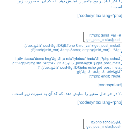
۱٫ اگر فیلد پر بود متغیر را نمایش دهد. که کد آن به صورت زیر
است :
[codesyntax lang=”php”]
&
get_post_meta
=
mid_var
$
php
?
;
lt
(
$
ID
;
gt
&
-
post
,
'دانلود'
,
true
)
;
;
if
(
isset
(
$
mid_var
)
&
amp
;
&
amp
;
!
empty
(
$
mid_var
)
)
:
?
&
gt
۱
۲
lt
;
div
class
=
"demo img"
&
gt
;
&
lt
;
a
rel
=
"lytebox"
href
=
"&lt;?php echo
&
۳
get_post_meta($post-&gt;ID, 'دانلود',true); ?&gt;"
"&lt;?
=
src
img
;
lt
&
;
gt
&
۴
php echo get_post_meta($post-&gt;ID, 'دانلود',true); ?
۵
;
&
gt
;
&
lt
;
/
a
&
gt
;
&
lt
;
/
div
&
gt
&gt;"
;
lt
;
?
php
endif
;
?
&
gt
&
[/codesyntax]
۲٫ در خر حال متغیر را نمایش دهد. که کد آن به صورت زیر است :
[codesyntax lang=”php”]