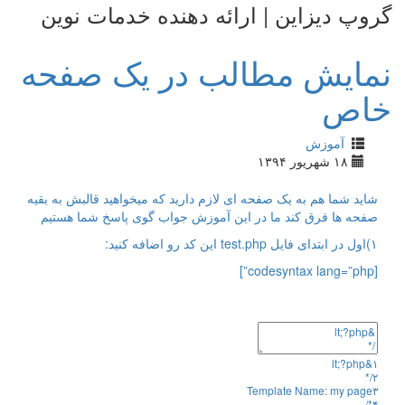
گروپ دیزاین | ارائه دهنده خدمات نوین
نمایش مطالب در یک صفحه
خاص
آموزش
۱۸ شهریور ۱۳۹۴
شاید شما هم به یک صفحه ای لازم دارید که میخواهید قالبش به بقیه
صفحه ها فرق کند ما در این آموزش جواب گوی پاسخ شما هستیم
۱)اول در ابتدای فایل test.php این کد رو اضافه کنید:
[codesyntax lang=”php”]
lt
;
?
php
&
۱
/*
۲
Template Name: my page
۳
*/
۴