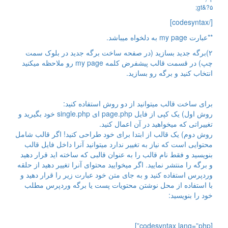
;
gt
&
?
۵
[/codesyntax]
**عبارت my page به دلخواه میباشد.
۲)برگه جدید بسازید (در صفحه ساخت برگه جدید در بلوک سمت
چپ) در قسمت قالب پیشفرض کلمه my page رو ملاحظه میکنید
انتخاب کنید و برگه رو بسازید.
برای ساخت قالب میتوانید از دو روش استفاده کنید:
روش اول) یک کپی از فایل page.php ای single.php خود بگیرید و
تغییراتی که میخواهید در آن اعمال کنید.
روش دوم) یک قالب از ابتدا برای خود طراحی کنید! اگر قالب شامل
محتوایی است که نیاز به تغییر ندارد میتوانید آنرا داخل فایل قالب
بنویسید و فقط نام قالب را به عنوان قالبی که ساخته اید قرار دهید
و برگه را منتشر نمایید. اگر میخوایید محتوای آنرا تغییر دهید از حلقه
وردپرس استفاده کنید و به جای متن خود عبارت زیر را قرار دهید و
با استفاده از محل نوشتن محتویات پست یا برگه وردپرس مطلب
خود را بنویسید:
[codesyntax lang=”php”]