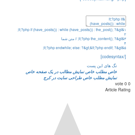
;
lt
;
?
php
if
(
have_posts
(
)
)
:
while
(
have_posts
(
)
)
:
the_post
(
)
;
?
&
gt
&
۱
۲
۳
&
gt
&
?
;
)
(
the_content
php
?
;
lt
;
// متن شما
۴
;
lt
;
?
php
endwhile
;
else
:
?
&
gt
;
&
lt
;
?
php
endif
;
?
&
gt
&
۵
[/codesyntax]
تگ های این پست
خاص
مطلب خاص
نمایش مطالب در یک صفحه خاص
نمایش مطلب خاص
طراحی سایت در کرج
vote
0
0
Article Rating