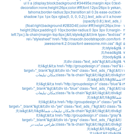
ul li a {display:block;background:#34495e;margin:4px 0;text-
decoration:none;height:26px;color:#fff;font:12px/26px b yekan,
tahoma;border-radius:3px;transition:all 0.3s ease-out;text-
shadow:1px 1px 0px rgba(0, 0, 0, 0.2);}.text_ads ul li a:hover
{opacity:0.8;}.text_ads_i
{float:right;background:#2B3D4E;color:#fff;height:26px;line-
۱
height:26px;padding:0 10px;border-radius:0 3px 3px 0;margin-
۲
left:7px;}.fa-chain{margin-top:6px;}&lt;/style&gt;&lt;link type="text/css"
۳
rel="stylesheet" href="http://maxcdn.bootstrapcdn.com/font-
۴
awesome/4.2.0/css/font-awesome.min.css" /&gt;
۵
;
lt
;
/
style
&
gt
&
۶
;
lt
;
/
head
&
gt
&
۷
;
lt
;
body
&
gt
&
۸
;
lt
;
div
class
=
"text_ads"
&
gt
;
&
lt
;
ul
&
gt
&
۹
lt
;
li
&
gt
;
&
lt
;
a
href
=
"http://groupdesign.ir"
class
=
"red"
&
۱۰
target
=
"_blank"
&
gt
;
&
lt
;
div
id
=
"red"
class
=
"text_ads_i"
&
gt
;
&
lt
;
i
۱۱
۱۲
gt
&
div
/
;
lt
&
;
gt
&
i
/
;
lt
&
;
gt
&
"fa fa-chain"
=
class
;
مکان
تبلیغات
۱۳
شما
&
gt
&
li
/
;
lt
&
;
gt
&
a
/
;
lt
;
lt
;
li
&
gt
;
&
lt
;
a
href
=
"http://groupdesign.ir"
class
=
"blue"
&
۱۴
target
=
"_blank"
&
gt
;
&
lt
;
div
id
=
"blue"
class
=
"text_ads_i"
&
gt
;
&
lt
;
i
۱۵
gt
&
div
/
;
lt
&
;
gt
&
i
/
;
lt
&
;
gt
&
"fa fa-chain"
=
class
;
مکان
تبلیغات
شما
&
gt
&
li
/
;
lt
&
;
gt
&
a
/
;
lt
;
lt
;
li
&
gt
;
&
lt
;
a
href
=
"http://groupdesign.ir"
class
=
"yel"
&
target
=
"_blank"
&
gt
;
&
lt
;
div
id
=
"yel"
class
=
"text_ads_i"
&
gt
;
&
lt
;
i
class
=
"fa
gt
&
div
/
;
lt
&
;
gt
&
i
/
;
lt
&
;
gt
&
fa-chain"
;
مکان
تبلیغات
شما
&
gt
&
li
/
;
lt
&
;
gt
&
a
/
;
lt
;
lt
;
li
&
gt
;
&
lt
;
a
href
=
"http://groupdesign.ir"
class
=
"gray"
&
target
=
"_blank"
&
gt
;
&
lt
;
div
id
=
"gray"
class
=
"text_ads_i"
&
gt
;
&
lt
;
i
gt
&
div
/
;
lt
&
;
gt
&
i
/
;
lt
&
;
gt
&
"fa fa-chain"
=
class
;
طراحی
سایت
در
کرج
&
gt
&
li
/
;
lt
&
;
gt
&
a
/
;
lt
;
;
lt
;
/
ul
&
gt
;
&
lt
;
/
div
&
gt
&