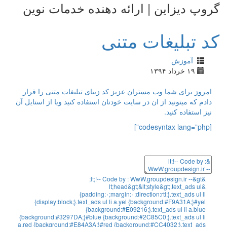
گروپ دیزاین | ارائه دهنده خدمات نوین
کد تبلیغات متنی
آموزش
۱۹ خرداد ۱۳۹۴
امروز برای شما وب مستران عزیز کد زیبای تبلیغات متنی را قرار
دادم که میتونید از ان در سایت خودتان استفاده کنید ویا از استایل آن
نیز استفاده کنید.
[codesyntax lang=”php”]
;
lt
;
!
--
Code
by
:
WwW
.
groupdesign
.
ir
--
&
gt
&
lt
;
head
&
gt
;
&
lt
;
style
&
gt
;
.
text_ads
ul
&
{
padding
:
۰
;
margin
:
۰
;
direction
:
rtl
;
}
.
text_ads
ul
li
{
display
:
block
;
}
.
text_ads
ul
li
a
.
yel
{
background
:
#F9A31A;}#yel
{background:#E09216;}.text_ads ul li a.blue
{background:#3297DA;}#blue {background:#2C85C0;}.text_ads ul li
a.red {background:#E84A3A;}#red {background:#CC4032;}.text_ads