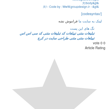
;
lt
;
/
body
&
gt
&
;
lt
;
!
--
Code
by
:
WwW
.
groupdesign
.
ir
--
&
gt
&
[/codesyntax]
لینک به
سایت ما
فراموش نشه
تگ های این پست
تبلیغات متنی
تبیلغات
کد تبلیغات متنی
کد سی اس اس
تبیلغات متنی
متنی
طراحی سایت در کرج
vote
0
0
Article Rating