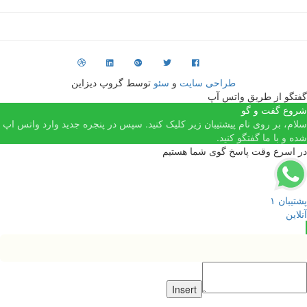
طراحی سایت
و
سئو
توسط گروپ دیزاین
فتگو از طریق واتس آپ
روع گفت و گو
لام، بر روی نام پیشتیبان زیر کلیک کنید. سپس در پنجره جدید وارد واتس اپ
ده و با ما گفتگو کنید.
ر اسرع وقت پاسخ گوی شما هستیم
شتیبان ۱
نلاین
Insert