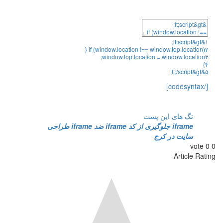
;
lt
;
script
&
gt
&
{
if
(
window
.
location
!==
window
.
top
.
location
)
;
window
.
top
.
location
=
window
.
location
}
;
lt
;
/
script
&
gt
&
[/code
تگ های این پست
iframe
جلوگیری از کد iframe
ضد iframe
طراحی
سایت در کرج
vote
Article Ra