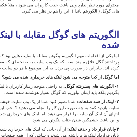
محتوای مورد نظر ندارد ولی باعث جذب کاربران می شود ، مثلا عکس 
های گوگل ( الگوریتم پاندا ) این را هم در نظر می گیرد.
الگوریتم های گوگل مقابله با لی
شده
اما یکی از اقدامات مهم الگوریتم پنگوئن مقابله با سایت هایی بود 
پرداختند.گگل علاق ه مند است که یک وب سایت به صفحه ای که مفید 
کرده اند، بنابراین در صورت پی بردن به این موضوع با هر دو سایت 
اما گوگل از کجا متوجه می شود لینک های خریداری شده می شود؟
۱- الگوریتم های پیشرفته گوگل:
به راحتی متوجه رفتار کاربران با لی
بگردیم بلکه باید ایمان بیاوریم که گوگل بسیار هوشمند شده است.
۲- لینک از همه صفحات:
شما تصور کنید شما از یک وب سایت خوشتان 
سایت بازدید کنند به چه صورت این کار را انجام می دهدید ؟ خب این
انتهای آن لینک آن سایت را قرار می دهید. اما لینک های خریداری 
و این باعث خشمگین شدن جناب پنگوئن می شود.
۳-پایان قرار داد و حذف لینک:
از آن جایی که لینک های خریداری شده
پایان قرارداد لینک ها برداشته می شوند و سایتی که از همه صفحات د