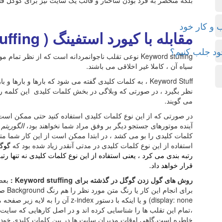
بلکه منحصر به فرد بودن ساختار و قالب یک سایت نیز برای گوگل ق
 و کار خود
مقابله با کیورد استفینگ ( Keyword stuffing )
ود جلب کنیم؟
Keyword stuffing نوعی تقلب ناجوانمردانه است که از نظ
سیاه آن ، کاملا غیر اخلاقی می باشند.
Keyword Stuff ، به کلمات کلیدی گفته می شود که بارها و بارها
می گویند.
در صورتی که از این نوع کلمات کلیدی استفاده کنید حتی ممکن است 
آینده موتورهای جستجو دیگر بر وفق مراد شما نخواهند بود،
الگوریتم
کلمات کلیدی را بو می کشد ، در ابتدا ممکن است از این کار شما متو
استفاده از این نوع کلمات کلیدی در مدتی آنقدر زیاد شده بود که
گوگل
رتبه بندی می کرد ، یعنی استفاده از این نوع کلمات کلیدی نه تنها رتب
قرار خواهد داد.
روش های گول زدن گوگل در گذشته برای Keyword stuffing :
بعضی
،تمام این تقلب ها را شناسایی کرده اند و در اصل کارهایی که سای
خاطره است.گاهی اوقات مدیران سایت ها در بین کلمات کلیدی خود ، ا