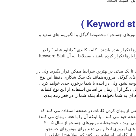
ابل اهمیت است.
ر تمام موتورهای جستجو ؛ مخصوصا گوگل و الگوریتم های سفید و
 و بارها تکرار شده باشند ، کلمه کلیدی ” دانلود فیلم ” را در
نظر بگیرد ، در صورتی که وبلاگی در بخش کلمات کلیدی این کلمه را بارها تکرار کرده باشد ،اصطلاحا به آن Keyword Stuff
تا یک مدتی در بهترین شرایط ممکن قرار بگیرید ولی در
 های گوگل
امروزه همانند یک سگ شکاری دقیقا این نوع
جه نشود ولی در آینده با شما برخورد جدی خواهد کرد ،
 دیگر از آن زمان بر اساس استفاده از این نوع کلمات
ه ای به شما نخواهد داد بلکه شما را در قعر رتبه بندی
 از پنهان کردن کلمات در صفحه استفاده می کنند که
برای انجام این کار یا رنگ متن مورد نظر را هم رنگ Background صفحه خود می کنند ، یا اینکه آن را با css ، پنهان می کنند(
display: none) و یا اینکه با دستور z-index آن را به لایه زیر صفحه می برند ، خوشبختانه موتورهای جستجو از سال ۲۰۰۵
ت های امروزی انجام می دهند برای موتورهای جستجو
ز کلماتی استفاده می کنند که اصلا هیچ ارتباطی با