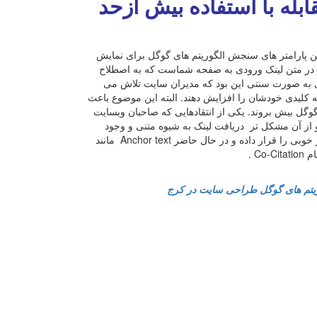
 شدن Anchor text و مقابله با استفاده بیش ازحد
ین پارامتر های سنجش الگوریتم های گوگل برای نمایش
که در متن لینک ورودی به صفحه شماست که به اصطلاح
ت کلیدی به صورت سنتی این بود که مدیران سایت تلاش می
مه کلیدی خودشان را افزایش دهند. البته این موضوع باعث
ل بیش بروند. یکی از انتقادهایی که صاحبان وبسایت
و از آن مشکل تر دریافت لینک به شیوه متنی و وجود
کلمه کلیدی در Anchor text است. اخیراً گوگل در الگوریتم خود تغییر خوبی را قرار داده و در حال حاضر Anchor text مانند
C .
تم های گوگل
طراحی سایت در کرج