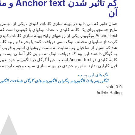
کم تاثیر
آن
همان طور که می دانید در بهینه سازی کلمات کلیدی ، یکی از مهمتر
نتایج جستجو برای یک کلمه کلیدی ، تعداد لینکهای با کیفیتی است 
Anchor text میگوییم. یکی از روشهای رایج بهینه سازی کلما
کردند از سایتهای مختلف لینک متنی دریافت کنند یا بخرند! و رتبه کل
شد که بسیار از صاحبان وب سایت به سمت روشهای اسپم و فریب گوگ
به گوگل داشتند این بود که دریافت لینک به تنهایی کار آسانی نیست 
قبل کارایی ندارد. مفهوم جدیدی در بهینه سازی سایت وجود دارد به نام o-Citation
تگ های این پست
الگوریتم پاندا
الگوریتم پنگوئن
الگوریتم های گوگل
شناخت الگوری
vote
0
0
Article Rating